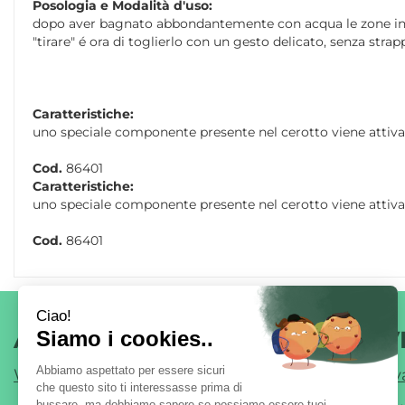
Posologia e Modalità d'uso:
dopo aver bagnato abbondantemente con acqua le zone interes
"tirare" é ora di toglierlo con un gesto delicato, senza str
Caratteristiche:
uno speciale componente presente nel cerotto viene attivato
Cod.
86401
Caratteristiche:
uno speciale componente presente nel cerotto viene attivato
Cod.
86401
AREA UTENTE
LINK V
Wishlist
Informativ