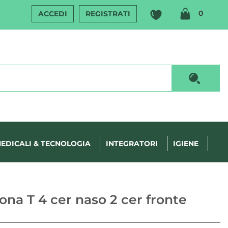
ARTIC
0
ACCEDI
REGISTRATI
INSERI
Cerca P
EDICALI & TECNOLOGIA
INTEGRATORI
IGIENE
na T 4 cer naso 2 cer fronte