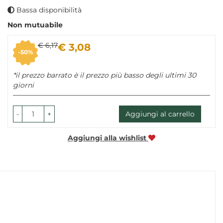
Bassa disponibilità
Non mutuabile
Sconto
Prezzo
€ 6,17
€ 3,08
50%
del
scontato
*il prezzo barrato è il prezzo più basso degli ultimi 30
giorni
-
+
Aggiungi al carrello
Aggiungi alla wishlist