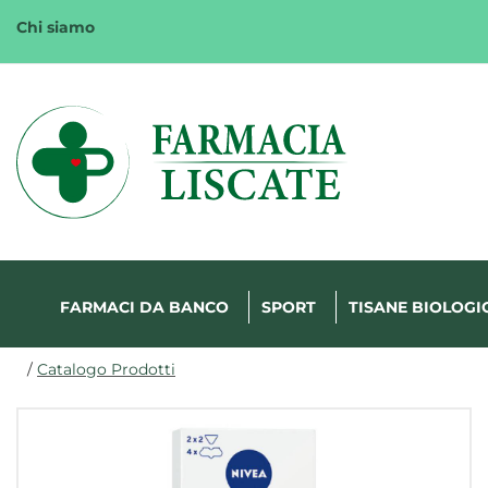
Passa
Chi siamo
al
contenuto
principale
Margherita
FarmaWeb
FARMACI DA BANCO
SPORT
TISANE BIOLOGI
/
Catalogo Prodotti