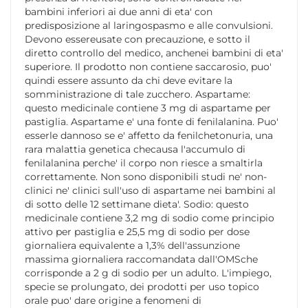
bambini inferiori ai due anni di eta' con
predisposizione al laringospasmo e alle convulsioni.
Devono essereusate con precauzione, e sotto il
diretto controllo del medico, anchenei bambini di eta'
superiore. Il prodotto non contiene saccarosio, puo'
quindi essere assunto da chi deve evitare la
somministrazione di tale zucchero. Aspartame:
questo medicinale contiene 3 mg di aspartame per
pastiglia. Aspartame e' una fonte di fenilalanina. Puo'
esserle dannoso se e' affetto da fenilchetonuria, una
rara malattia genetica checausa l'accumulo di
fenilalanina perche' il corpo non riesce a smaltirla
correttamente. Non sono disponibili studi ne' non-
clinici ne' clinici sull'uso di aspartame nei bambini al
di sotto delle 12 settimane dieta'. Sodio: questo
medicinale contiene 3,2 mg di sodio come principio
attivo per pastiglia e 25,5 mg di sodio per dose
giornaliera equivalente a 1,3% dell'assunzione
massima giornaliera raccomandata dall'OMSche
corrisponde a 2 g di sodio per un adulto. L'impiego,
specie se prolungato, dei prodotti per uso topico
orale puo' dare origine a fenomeni di