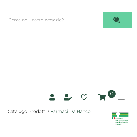
Passa
al
Cerca
contenuto
Cerca P
Prodotto
principale
prodotti
0
inseriti
Catalogo Prodotti /
Farmaci Da Banco