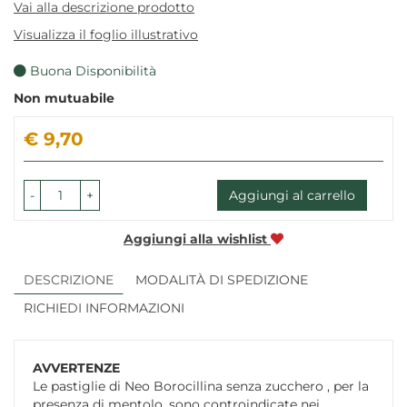
Vai alla descrizione prodotto
Visualizza il foglio illustrativo
Buona Disponibilità
Non mutuabile
Prezzo
€ 9,70
-
+
Aggiungi al carrello
Aggiungi alla wishlist
DESCRIZIONE
MODALITÀ DI SPEDIZIONE
RICHIEDI INFORMAZIONI
AVVERTENZE
Le pastiglie di Neo Borocillina senza zucchero , per la
presenza di mentolo, sono controindicate nei