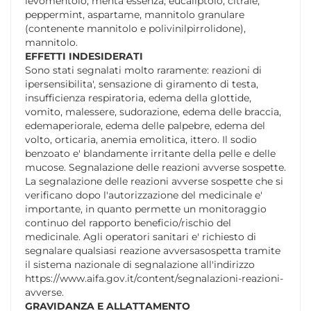
levomentolo, menta essenza, eucaliptolo, citrale,
peppermint, aspartame, mannitolo granulare
(contenente mannitolo e polivinilpirrolidone),
mannitolo.
EFFETTI INDESIDERATI
Sono stati segnalati molto raramente: reazioni di
ipersensibilita', sensazione di giramento di testa,
insufficienza respiratoria, edema della glottide,
vomito, malessere, sudorazione, edema delle braccia,
edemaperiorale, edema delle palpebre, edema del
volto, orticaria, anemia emolitica, ittero. Il sodio
benzoato e' blandamente irritante della pelle e delle
mucose. Segnalazione delle reazioni avverse sospette.
La segnalazione delle reazioni avverse sospette che si
verificano dopo l'autorizzazione del medicinale e'
importante, in quanto permette un monitoraggio
continuo del rapporto beneficio/rischio del
medicinale. Agli operatori sanitari e' richiesto di
segnalare qualsiasi reazione avversasospetta tramite
il sistema nazionale di segnalazione all'indirizzo
https://www.aifa.gov.it/content/segnalazioni-reazioni-
avverse.
GRAVIDANZA E ALLATTAMENTO