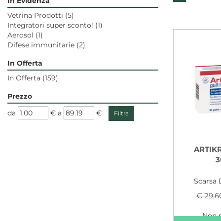
In Evidenza
Vetrina Prodotti
(5)
Integratori super sconto!
(1)
Aerosol
(1)
Difese immunitarie
(2)
In Offerta
In Offerta
(159)
Prezzo
filtra
filtra
da
€
a
€
da
a
ARTIK
3
Scarsa 
€ 29,6
Non 