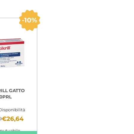
10%
RILL GATTO
0PRL
Disponibilità
€26,64
0
mutuabile