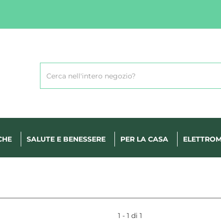
Cerca
Prodotto
CHE
SALUTE E BENESSERE
PER LA CASA
ELETTROM
1 - 1 di 1