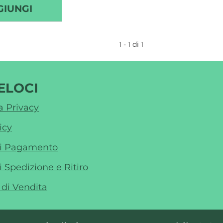
AGGIUNGI ARTIKRILL
GIUNGI
GATTO
30PRL AL
1 - 1 di 1
CARRELLO
ELOCI
a Privacy
icy
di Pagamento
i Spedizione e Ritiro
 di Vendita