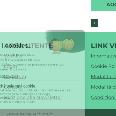
AG
1
AREA UTENTE
LINK V
Wishlist
Informativ
Login
Cookie Pol
Registrati
Modalità 
Contatti
Modalità d
Iscrizione alla Newsletter
Condizioni