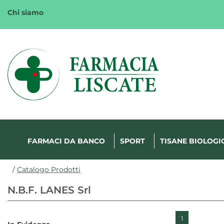
Passa
Chi siamo
al
contenuto
principale
Margherita
FarmaWeb
FARMACI DA BANCO
SPORT
TISANE BIOLOGI
/
Catalogo Prodotti
N.B.F. LANES Srl
1