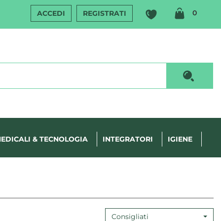
ARTIC
0
ACCEDI
REGISTRATI
INSERI
Cerca P
EDICALI & TECNOLOGIA
INTEGRATORI
IGIENE
Consigliati