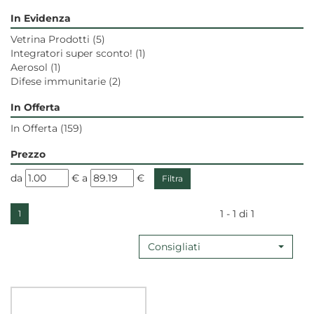
In Evidenza
Vetrina Prodotti
(5)
Integratori super sconto!
(1)
Aerosol
(1)
Difese immunitarie
(2)
In Offerta
In Offerta
(159)
Prezzo
filtra
filtra
da
€
a
€
da
a
1 - 1 di 1
1
Consigliati