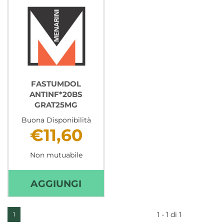
FASTUMDOL
ANTINF*20BS
GRAT25MG
Buona Disponibilità
€11,60
Non mutuabile
AGGIUNGI FASTUMDOL
AGGIUNGI
ANTINF*20BS
GRAT25MG AL
1 - 1 di 1
1
CARRELLO