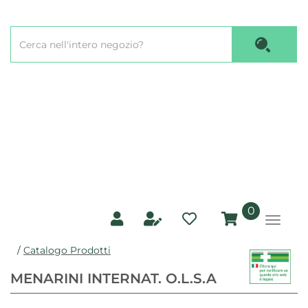
Passa
al
Cerca
contenuto
Cerca P
Prodotto
principale
prodotti
0
inseriti
/
Catalogo Prodotti
MENARINI INTERNAT. O.L.S.A