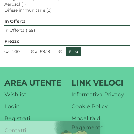
Aerosol
(1)
Difese immunitarie
(2)
In Offerta
In Offerta
(159)
Prezzo
filtra
filtra
da
€
a
€
da
a
AREA UTENTE
LINK VELOCI
Wishlist
Informativa Privacy
Login
Cookie Policy
Registrati
Modalità di
Pagamento
Contatti