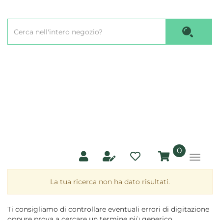
Passa
al
Cerca
contenuto
Cerca P
Prodotto
principale
prodotti
0
inseriti
La tua ricerca non ha dato risultati.
Ti consigliamo di controllare eventuali errori di digitazione
oppure prova a cercare un termine più generico.