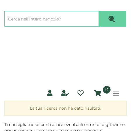
Passa
al
Cerca
contenuto
Cerca P
Prodotto
principale
prodotti
0
inseriti
La tua ricerca non ha dato risultati.
Ti consigliamo di controllare eventuali errori di digitazione
oppure prova a cercare un termine più generico.