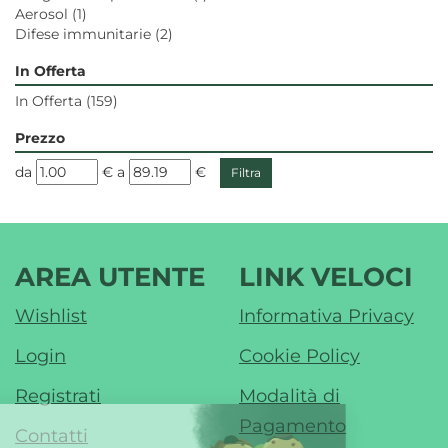
Aerosol
(1)
Difese immunitarie
(2)
In Offerta
In Offerta
(159)
Prezzo
filtra
filtra
da
€
a
€
da
a
AREA UTENTE
LINK VELOCI
Wishlist
Informativa Privacy
Login
Cookie Policy
Registrati
Modalità di
Pagamento
Contatti