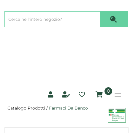
Passa
al
Cerca
contenuto
Cerca P
Prodotto
principale
prodotti
0
inseriti
Catalogo Prodotti /
Farmaci Da Banco