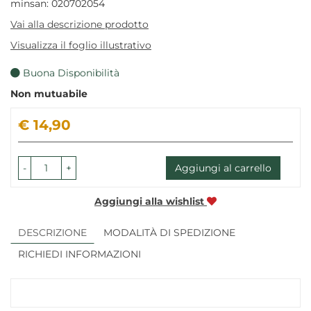
minsan: 020702054
Vai alla descrizione prodotto
Visualizza il foglio illustrativo
Buona Disponibilità
Non mutuabile
Prezzo
€ 14,90
-
+
Aggiungi al carrello
Aggiungi alla wishlist
DESCRIZIONE
MODALITÀ DI SPEDIZIONE
RICHIEDI INFORMAZIONI