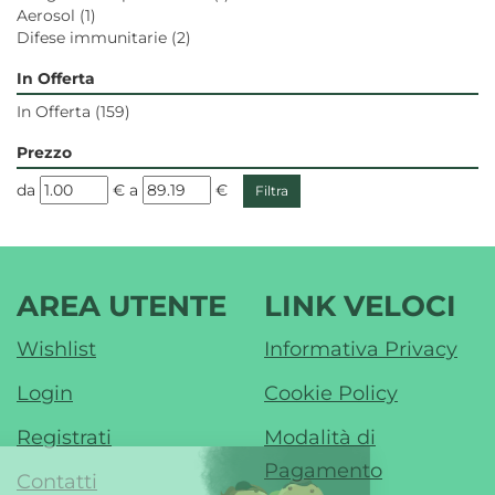
Aerosol
(1)
Difese immunitarie
(2)
In Offerta
In Offerta
(159)
Prezzo
filtra
filtra
da
€
a
€
da
a
AREA UTENTE
LINK VELOCI
Wishlist
Informativa Privacy
Login
Cookie Policy
Registrati
Modalità di
Pagamento
Contatti