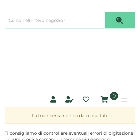
Passa
al
Cerca
contenuto
Cerca P
Prodotto
principale
prodotti
0
inseriti
La tua ricerca non ha dato risultati.
Ti consigliamo di controllare eventuali errori di digitazione
oppure prova a cercare un termine più generico.