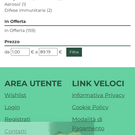
Aerosol
(1)
Difese immunitarie
(2)
In Offerta
In Offerta
(159)
Prezzo
filtra
filtra
da
€
a
€
da
a
AREA UTENTE
LINK VELOCI
Wishlist
Informativa Privacy
Login
Cookie Policy
Registrati
Modalità di
Pagamento
Contatti