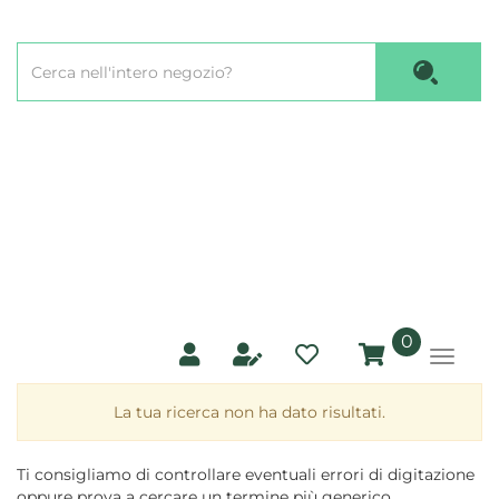
Passa
al
Cerca
contenuto
Cerca P
Prodotto
principale
prodotti
0
inseriti
La tua ricerca non ha dato risultati.
Ti consigliamo di controllare eventuali errori di digitazione
oppure prova a cercare un termine più generico.