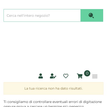
Passa
al
Cerca
contenuto
Cerca P
Prodotto
principale
prodotti
0
inseriti
La tua ricerca non ha dato risultati.
Ti consigliamo di controllare eventuali errori di digitazione
oppure prova a cercare un termine più generico.