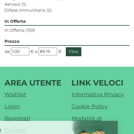
Aerosol
(1)
Difese immunitarie
(2)
In Offerta
In Offerta
(159)
Prezzo
filtra
filtra
da
€
a
€
da
a
AREA UTENTE
LINK VELOCI
Wishlist
Informativa Privacy
Login
Cookie Policy
Registrati
Modalità di
Pagamento
Contatti