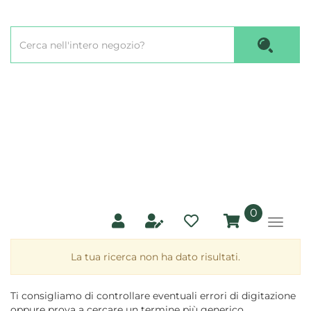
Passa
al
Cerca
contenuto
Cerca P
Prodotto
principale
prodotti
0
inseriti
La tua ricerca non ha dato risultati.
Ti consigliamo di controllare eventuali errori di digitazione
oppure prova a cercare un termine più generico.