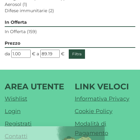
Aerosol
(1)
Difese immunitarie
(2)
In Offerta
In Offerta
(159)
Prezzo
filtra
filtra
da
€
a
€
da
a
AREA UTENTE
LINK VELOCI
Wishlist
Informativa Privacy
Login
Cookie Policy
Registrati
Modalità di
Pagamento
Contatti