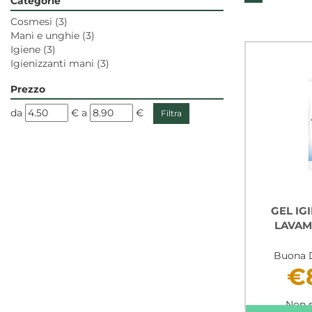
Categorie
Cosmesi
(3)
Mani e unghie
(3)
Igiene
(3)
Igienizzanti mani
(3)
Prezzo
filtra
filtra
da
€
a
€
da
a
GEL IG
LAVAM
Buona D
€
Non 