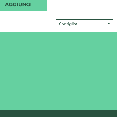
IENIZZANTE
AGGIUNGI SAPONE
AGGIUNGI
IGIENIZZANTE
LIQUIDO
Consigliati
250
ML
ERBORISTERIA
MAGENTINA AL
CARRELLO