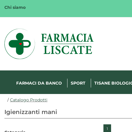
Passa
Chi siamo
al
contenuto
principale
Margherita
FarmaWeb
FARMACI DA BANCO
SPORT
TISANE BIOLOGI
/
Catalogo Prodotti
Igienizzanti mani
1