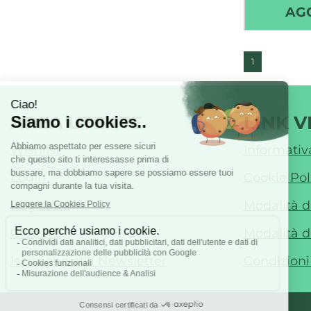
AG
1
AREA UTENTE
LINK V
Wishlist
Informativ
Login
Cookie Pol
Registrati
Modalità 
Contatti
Modalità d
Iscrizione alla Newsletter
Condizioni