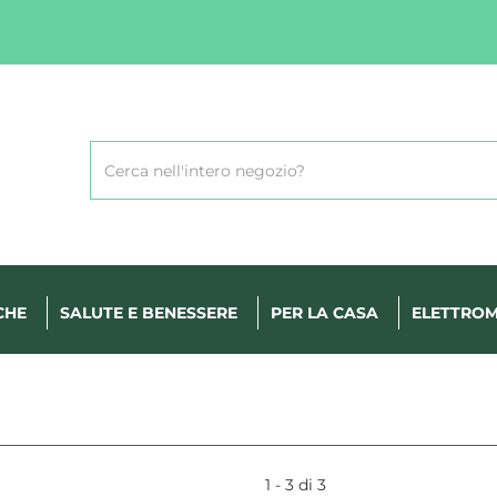
Cerca
Prodotto
CHE
SALUTE E BENESSERE
PER LA CASA
ELETTROM
1 - 3 di 3