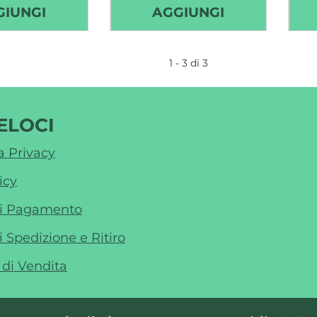
AGGIUNGI GEL
AGGIUNGI IG
GIUNGI
AGGIUNGI
IGIENIZZANTE
GEL
LAVAMANI
LAVAMANI
1 - 3 di 3
250ML AL
75ML AL
CARRELLO
CARRELLO
ELOCI
a Privacy
icy
di Pagamento
i Spedizione e Ritiro
 di Vendita