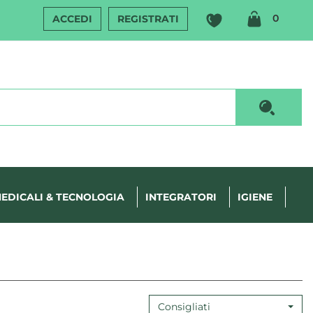
ARTIC
0
ACCEDI
REGISTRATI
INSERI
Cerca P
EDICALI & TECNOLOGIA
INTEGRATORI
IGIENE
Consigliati