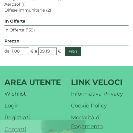
Aerosol
(1)
Difese immunitarie
(2)
In Offerta
In Offerta
(159)
Prezzo
filtra
filtra
da
€
a
€
da
a
AREA UTENTE
LINK VELOCI
Wishlist
Informativa Privacy
Login
Cookie Policy
Registrati
Modalità di
Pagamento
Contatti