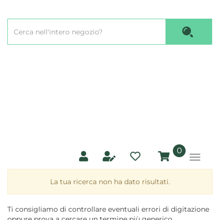
Passa
al
Cerca
contenuto
Cerca P
Prodotto
principale
prodotti
0
inseriti
La tua ricerca non ha dato risultati.
Ti consigliamo di controllare eventuali errori di digitazione
oppure prova a cercare un termine più generico.