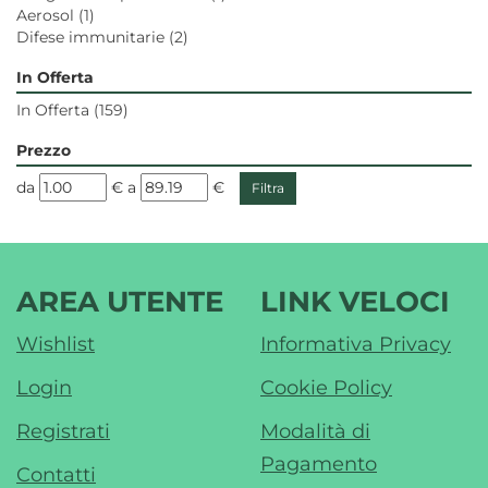
Aerosol
(1)
Difese immunitarie
(2)
In Offerta
In Offerta
(159)
Prezzo
filtra
filtra
da
€
a
€
da
a
AREA UTENTE
LINK VELOCI
Wishlist
Informativa Privacy
Login
Cookie Policy
Registrati
Modalità di
Pagamento
Contatti