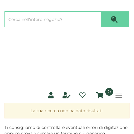
Passa
al
Cerca
contenuto
Cerca P
Prodotto
principale
prodotti
0
inseriti
La tua ricerca non ha dato risultati.
Ti consigliamo di controllare eventuali errori di digitazione
oppure prova a cercare un termine più generico.