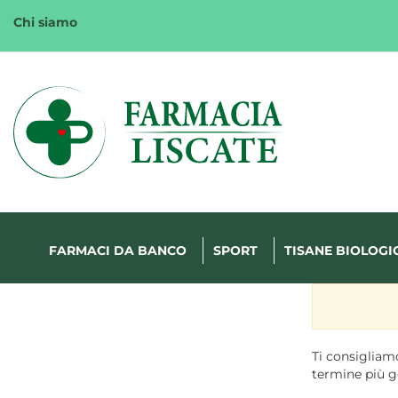
Passa
Chi siamo
al
contenuto
principale
Margherita
FarmaWeb
FARMACI DA BANCO
SPORT
TISANE BIOLOGI
Ti consigliamo
termine più g