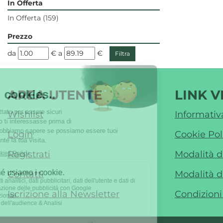
In Offerta
In Offerta
(159)
Prezzo
filtra
filtra
da
€
a
€
da
a
AREA UTENTE
LINK V
Wishlist
Informativ
Login
Cookie Pol
Registrati
Modalità 
Contatti
Modalità d
Iscrizione alla Newsletter
Condizioni