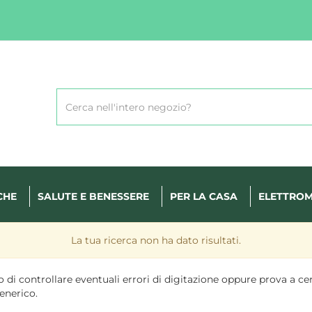
Cerca
Prodotto
CHE
SALUTE E BENESSERE
PER LA CASA
ELETTROM
La tua ricerca non ha dato risultati.
 di controllare eventuali errori di digitazione oppure prova a ce
enerico.