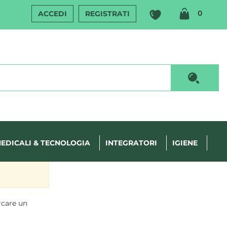
ARTIC
0
ACCEDI
REGISTRATI
INSERI
Cerca P
EDICALI & TECNOLOGIA
INTEGRATORI
IGIENE
rcare un