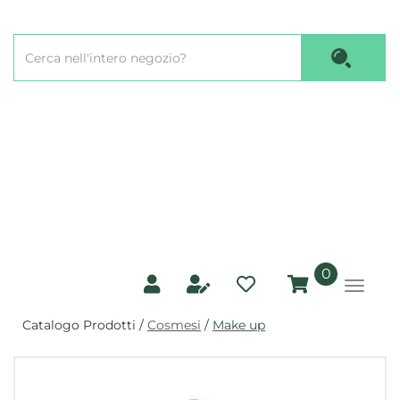
Passa
al
Cerca
contenuto
Cerca P
Prodotto
principale
prodotti
0
inseriti
Catalogo Prodotti /
Cosmesi
/
Make up