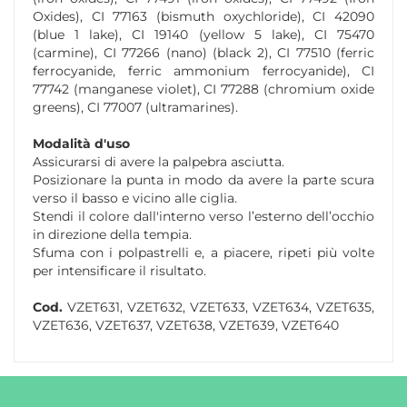
Oxides), CI 77163 (bismuth oxychloride), CI 42090
(blue 1 lake), CI 19140 (yellow 5 lake), CI 75470
(carmine), CI 77266 (nano) (black 2), CI 77510 (ferric
ferrocyanide, ferric ammonium ferrocyanide), CI
77742 (manganese violet), CI 77288 (chromium oxide
greens), CI 77007 (ultramarines).
Modalità d'uso
Assicurarsi di avere la palpebra asciutta.
Posizionare la punta in modo da avere la parte scura
verso il basso e vicino alle ciglia.
Stendi il colore dall'interno verso l’esterno dell’occhio
in direzione della tempia.
Sfuma con i polpastrelli e, a piacere, ripeti più volte
per intensificare il risultato.
Cod.
VZET631, VZET632, VZET633, VZET634, VZET635,
VZET636, VZET637, VZET638, VZET639, VZET640