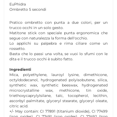
EuPhidra
Ombretto 5 secondi
Pratico ombretto con punta a due colori, per un
trucco occhi in un solo gesto.
Matitone stick con speciale punta ergonomica che
segue con naturalezza la forma dell'occhio.
Lo applichi su palpebra e rima ciliare come un
rossetto.
Basta che lo passi una volta, se vuoi lo sfumi con le
dita e il trucco occhi è subito fatto.
Ingredienti
Mica, polyethylene, lauroyl lysine, dimethicone,
octyldodecanol, hydrogenated polyisobutene, silica,
synthetic wax, synthetic beeswax, hydrogenated
microcrystalline wax, methicone, tin oxide,
triethoxycaprylylsilane, talc, tocopherol, lecithin,
ascorbyl palmitate, glyceryl stearate, glyceryl oleate,
citric acid.
+/- May contain: CI 77891 (titanium dioxide), CI 77499
(iron oxides), CI 77491 (iron oxides), CI 77492 (Iron