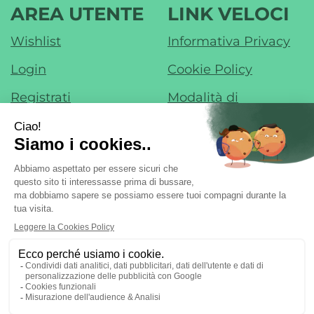
AREA UTENTE
LINK VELOCI
Wishlist
Informativa Privacy
Login
Cookie Policy
Registrati
Modalità di
Pagamento
Contatti
Modalità di
Iscrizione alla
Spedizione e Ritiro
Newsletter
Condizioni di Vendita
Farmacia di Liscate sas - Dr. F. Nobile &
C.
- Via IV Novembre, 22 20060 Liscate (MI)
ordini@margheritafarmaweb.it
Tel.: 029587324
|
| P.Iva:
09697020965 | Numero R.E.A.: mi2107777