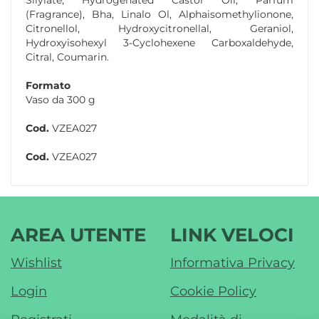
Silylate, Hydrogenated Castor Oil, Parfum
(Fragrance), Bha, Linalo Ol, Alphaisomethylionone,
Citronellol, Hydroxycitronellal, Geraniol,
Hydroxyisohexyl 3-Cyclohexene Carboxaldehyde,
Citral, Coumarin.
Formato
Vaso da 300 g
Cod.
VZEA027
Cod.
VZEA027
AREA UTENTE
LINK VELOCI
Wishlist
Informativa Privacy
Login
Cookie Policy