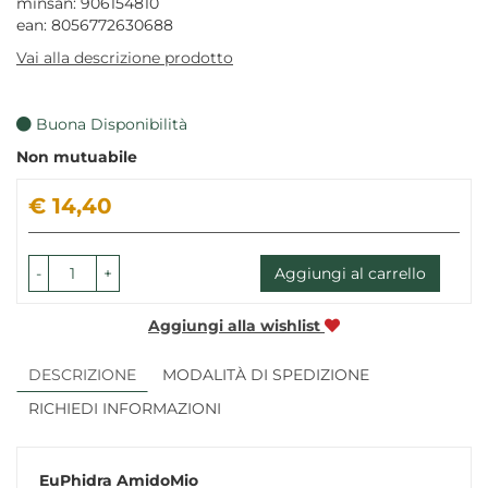
minsan: 906154810
ean: 8056772630688
Vai alla descrizione prodotto
Buona Disponibilità
Non mutuabile
Prezzo
€ 14,40
-
+
Aggiungi al carrello
Aggiungi alla wishlist
DESCRIZIONE
MODALITÀ DI SPEDIZIONE
RICHIEDI INFORMAZIONI
EuPhidra AmidoMio