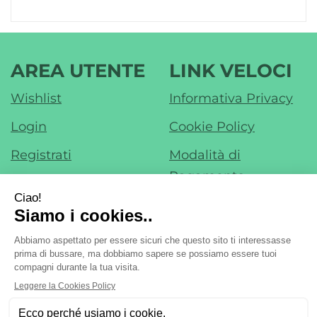
AREA UTENTE
LINK VELOCI
Wishlist
Informativa Privacy
Login
Cookie Policy
Registrati
Modalità di
Pagamento
Contatti
Modalità di
Iscrizione alla
Spedizione e Ritiro
Newsletter
Condizioni di Vendita
Farmacia di Liscate sas - Dr. F. Nobile &