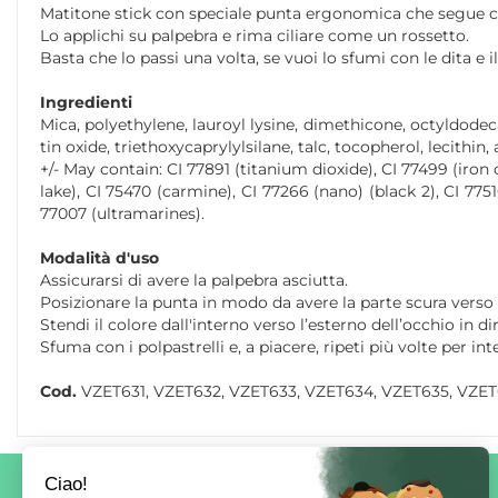
Matitone stick con speciale punta ergonomica che segue co
Lo applichi su palpebra e rima ciliare come un rossetto.
Basta che lo passi una volta, se vuoi lo sfumi con le dita e i
Ingredienti
Mica, polyethylene, lauroyl lysine, dimethicone, octyldode
tin oxide, triethoxycaprylylsilane, talc, tocopherol, lecithin,
+/- May contain: CI 77891 (titanium dioxide), CI 77499 (iron o
lake), CI 75470 (carmine), CI 77266 (nano) (black 2), CI 7
77007 (ultramarines).
Modalità d'uso
Assicurarsi di avere la palpebra asciutta.
Posizionare la punta in modo da avere la parte scura verso il
Stendi il colore dall'interno verso l’esterno dell’occhio in d
Sfuma con i polpastrelli e, a piacere, ripeti più volte per inte
Cod.
VZET631, VZET632, VZET633, VZET634, VZET635, VZET