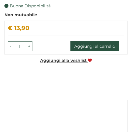
Buona Disponibilità
Non mutuabile
Prezzo
€ 13,90
-
+
Aggiungi al carrello
Aggiungi alla wishlist