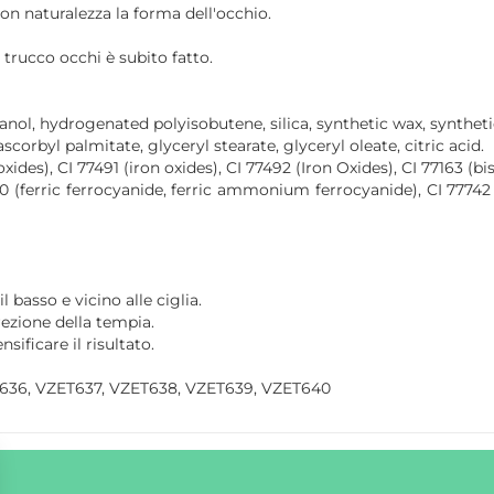
n naturalezza la forma dell'occhio.
l trucco occhi è subito fatto.
canol, hydrogenated polyisobutene, silica, synthetic wax, synth
 ascorbyl palmitate, glyceryl stearate, glyceryl oleate, citric acid.
xides), CI 77491 (iron oxides), CI 77492 (Iron Oxides), CI 77163 (b
7510 (ferric ferrocyanide, ferric ammonium ferrocyanide), CI 777
 basso e vicino alle ciglia.
irezione della tempia.
nsificare il risultato.
636, VZET637, VZET638, VZET639, VZET640