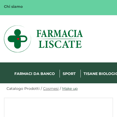
Passa
Chi siamo
al
contenuto
principale
Margherita
FarmaWeb
FARMACI DA BANCO
SPORT
TISANE BIOLOGI
Catalogo Prodotti /
Cosmesi
/
Make up