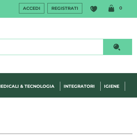
ARTIC
0
ACCEDI
REGISTRATI
INSERI
Cerca P
EDICALI & TECNOLOGIA
INTEGRATORI
IGIENE