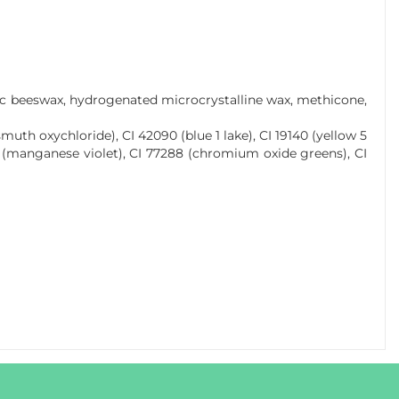
etic beeswax, hydrogenated microcrystalline wax, methicone,
ismuth oxychloride), CI 42090 (blue 1 lake), CI 19140 (yellow 5
42 (manganese violet), CI 77288 (chromium oxide greens), CI