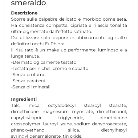
smeraldo
Descrizione
Scorre sulle palpebre delicato e morbido come seta.
Ha consistenza compatta, cipriata e rilascia tonalità
ultra-pigmentate dall’effetto satinato.
Da utilizzare solo oppure in abbinamento agli altri
definitori occhi EuPhidra.
Il risultato è un make up performante, luminoso e a
lunga tenuta.
-Dermatologicamente testato
-Testata per nichel, cromo e cobalto
-Senza profumo
-Senza parabeni
-Senza oli minerali
Ingredienti
Talc, mica, octyldodecyl stearoyl stearate,
dimethicone, magnesium myristate, dimethiconol,
caprylic/capric triglyceride, dimethicone
crosspolymer, lauroyl lysine, sodium dehydroacetate,
phenoxyethanol, silica, diethylhexyl
syringylidenemalonate, tin oxide.