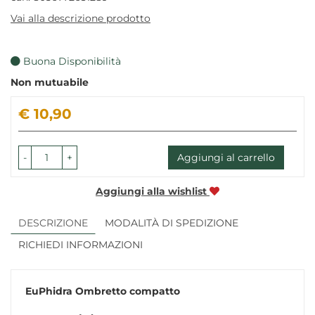
Vai alla descrizione prodotto
Buona Disponibilità
Non mutuabile
Prezzo
€ 10,90
-
+
Aggiungi al carrello
Aggiungi alla wishlist
DESCRIZIONE
MODALITÀ DI SPEDIZIONE
RICHIEDI INFORMAZIONI
EuPhidra Ombretto compatto