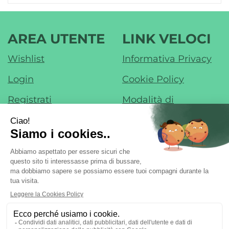
AREA UTENTE
LINK VELOCI
Wishlist
Informativa Privacy
Login
Cookie Policy
Registrati
Modalità di
Pagamento
Contatti
Modalità di
Iscrizione alla
Spedizione e Ritiro
Newsletter
Condizioni di Vendita
Farmacia di Liscate sas - Dr. F. Nobile &
C.