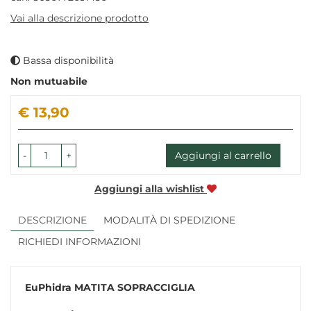
Vai alla descrizione prodotto
Bassa disponibilità
Non mutuabile
Prezzo
€ 13,90
-
+
Aggiungi al carrello
Aggiungi alla wishlist
DESCRIZIONE
MODALITÀ DI SPEDIZIONE
RICHIEDI INFORMAZIONI
EuPhidra MATITA SOPRACCIGLIA