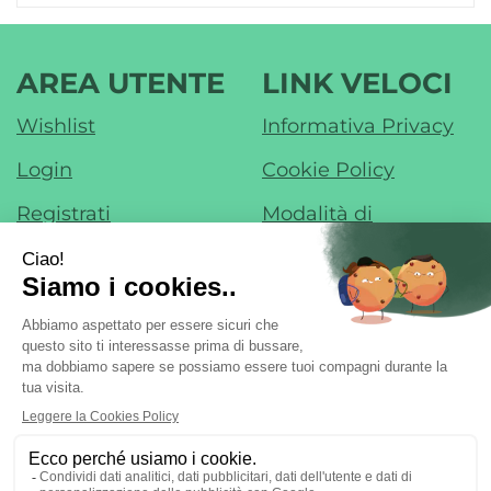
AREA UTENTE
LINK VELOCI
Wishlist
Informativa Privacy
Login
Cookie Policy
Registrati
Modalità di
Pagamento
Contatti
Modalità di
Iscrizione alla
Spedizione e Ritiro
Newsletter
Condizioni di Vendita
Farmacia di Liscate sas - Dr. F. Nobile &
C.