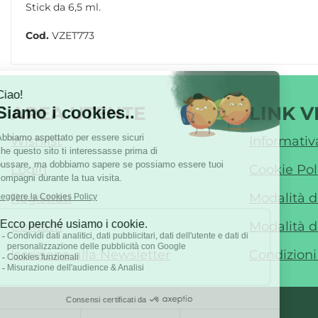
Stick da 6,5 ml.
Cod.
VZET773
AREA UTENTE
LINK V
Wishlist
Informativ
Login
Cookie Pol
Registrati
Modalità 
Contatti
Modalità d
Iscrizione alla Newsletter
Condizioni