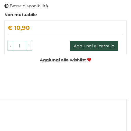
Bassa disponibilità
Non mutuabile
Prezzo
€ 10,90
-
+
Aggiungi al carrello
Aggiungi alla wishlist