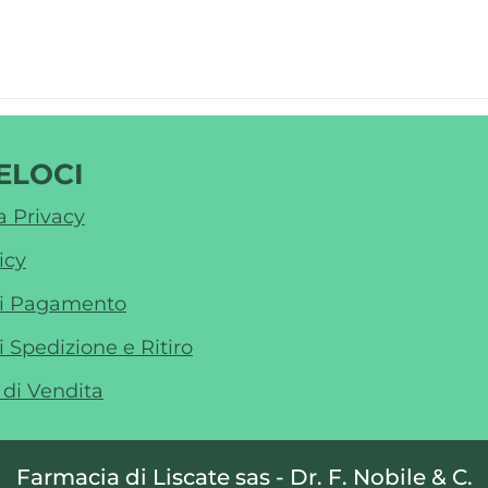
ELOCI
a Privacy
icy
di Pagamento
i Spedizione e Ritiro
 di Vendita
Farmacia di Liscate sas - Dr. F. Nobile & C.