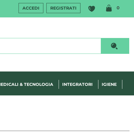
ARTIC
0
ACCEDI
REGISTRATI
INSERI
Cerca P
EDICALI & TECNOLOGIA
INTEGRATORI
IGIENE