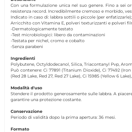
Con una formulazione unica nel suo genere. Fino a sei or
resistenza record. Incredibilmente cremoso e morbido, veste 
Indicato in caso di: labbra sottili o piccole (per enfatizzar
Arricchito con Vitamina E, polveri texturizzanti e polveri fi
-Dermatologicamente testato
-Test microbiologici: libero da contaminazioni
-Testata per nichel, cromo e cobalto
-Senza parabeni
Ingredienti
Polybutene, Octyldodecanol, Silica, Triacontanyl Pvp, Arom
Può contenere: Ci 77891 (Titanium Dioxide), Ci 77492 (Iron O
(Red 28 Lake, Red 27, Red 27 Lake), Ci 15985 (Yellow 6 Lake)
Modalità d'uso
Stendere il prodotto generosamente sulle labbra. A piacere 
garantire una protezione costante.
Conservazione
Periodo di validità dopo la prima apertura: 36 mesi.
Formato