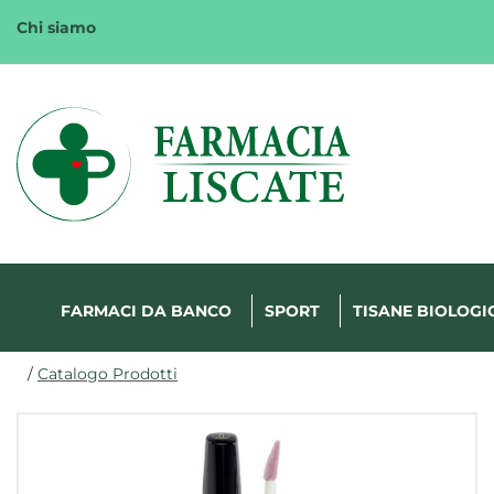
Passa
Chi siamo
al
contenuto
principale
Margherita
FarmaWeb
FARMACI DA BANCO
SPORT
TISANE BIOLOGI
/
Catalogo Prodotti