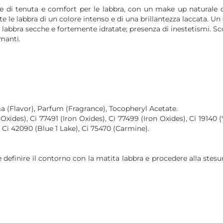
e di tenuta e comfort per le labbra, con un make up naturale d
le labbra di un colore intenso e di una brillantezza laccata. Un s
le); labbra secche e fortemente idratate; presenza di inestetismi. 
lmanti.
a (Flavor), Parfum (Fragrance), Tocopheryl Acetate.
xides), Ci 77491 (Iron Oxides), Ci 77499 (Iron Oxides), Ci 19140 (
, Ci 42090 (Blue 1 Lake), Ci 75470 (Carmine).
definire il contorno con la matita labbra e procedere alla stesur