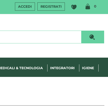
ARTIC
0
ACCEDI
REGISTRATI
INSERI
Cerca P
EDICALI & TECNOLOGIA
INTEGRATORI
IGIENE