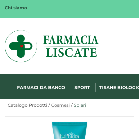
Passa
Chi siamo
al
contenuto
principale
Margherita
FarmaWeb
FARMACI DA BANCO
SPORT
TISANE BIOLOGI
Catalogo Prodotti /
Cosmesi
/
Solari