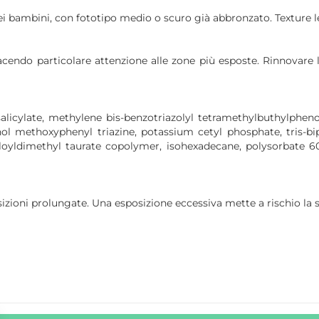
dei bambini, con fototipo medio o scuro già abbronzato. Texture l
acendo particolare attenzione alle zone più esposte. Rinnovare
 salicylate, methylene bis-benzotriazolyl tetramethylbuthylphen
nol methoxyphenyl triazine, potassium cetyl phosphate, tris-bip
loyldimethyl taurate copolymer, isohexadecane, polysorbate 60
izioni prolungate. Una esposizione eccessiva mette a rischio la sa