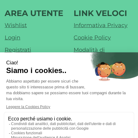
AREA UTENTE
LINK VELOCI
Wishlist
Informativa Privacy
Login
Cookie Policy
Registrati
Modalità di
Pagamento
Contatti
Modalità di
Iscrizione alla
Spedizione e Ritiro
Newsletter
Condizioni di Vendita
Farmacia di Liscate sas - Dr. F. Nobile &
C.
- Via IV Novembre, 22 20060 Liscate (MI)