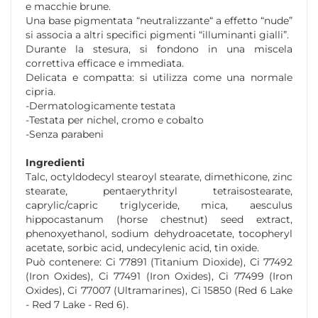
e macchie brune.
Una base pigmentata “neutralizzante“ a effetto “nude”
si associa a altri specifici pigmenti “illuminanti gialli”.
Durante la stesura, si fondono in una miscela
correttiva efficace e immediata.
Delicata e compatta: si utilizza come una normale
cipria.
-Dermatologicamente testata
-Testata per nichel, cromo e cobalto
-Senza parabeni
Ingredienti
Talc, octyldodecyl stearoyl stearate, dimethicone, zinc
stearate, pentaerythrityl tetraisostearate,
caprylic/capric triglyceride, mica, aesculus
hippocastanum (horse chestnut) seed extract,
phenoxyethanol, sodium dehydroacetate, tocopheryl
acetate, sorbic acid, undecylenic acid, tin oxide.
Può contenere: Ci 77891 (Titanium Dioxide), Ci 77492
(Iron Oxides), Ci 77491 (Iron Oxides), Ci 77499 (Iron
Oxides), Ci 77007 (Ultramarines), Ci 15850 (Red 6 Lake
- Red 7 Lake - Red 6).