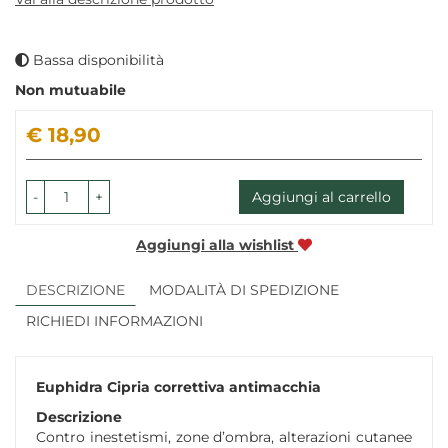
Bassa disponibilità
Non mutuabile
Prezzo
€ 18,90
-
+
Aggiungi al carrello
Aggiungi alla wishlist
DESCRIZIONE
MODALITÀ DI SPEDIZIONE
RICHIEDI INFORMAZIONI
Euphidra Cipria correttiva antimacchia
Descrizione
Contro inestetismi, zone d’ombra, alterazioni cutanee