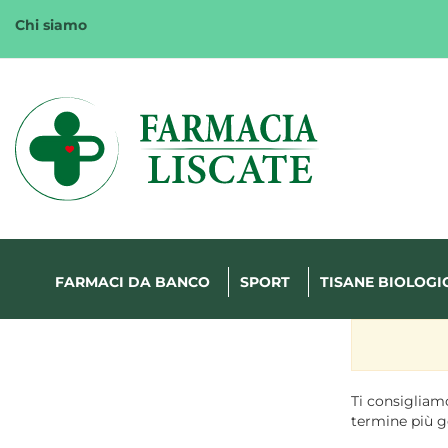
Passa
Chi siamo
al
contenuto
principale
Margherita
FarmaWeb
FARMACI DA BANCO
SPORT
TISANE BIOLOGI
Ti consigliamo
termine più g