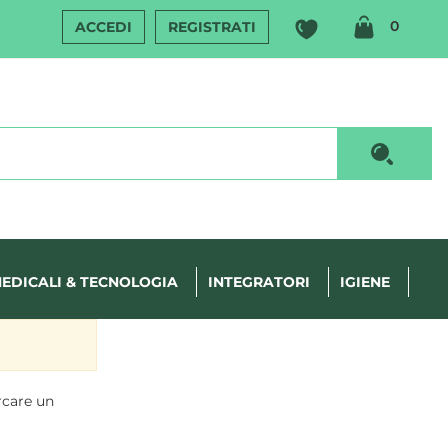
ARTIC
0
ACCEDI
REGISTRATI
INSERI
Cerca P
EDICALI & TECNOLOGIA
INTEGRATORI
IGIENE
rcare un