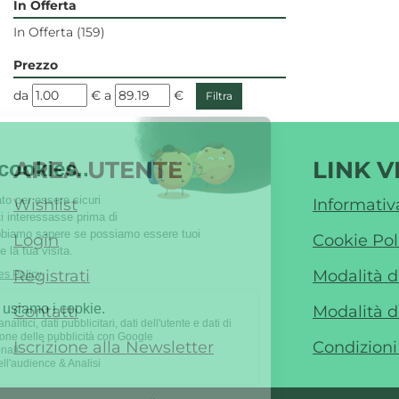
In Offerta
In Offerta
(159)
Prezzo
filtra
filtra
da
€
a
€
da
a
AREA UTENTE
LINK V
Wishlist
Informativ
Login
Cookie Pol
Registrati
Modalità 
Contatti
Modalità d
Iscrizione alla Newsletter
Condizioni