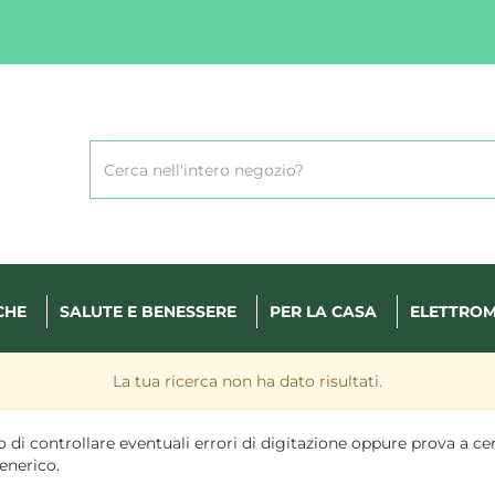
Cerca
Prodotto
CHE
SALUTE E BENESSERE
PER LA CASA
ELETTROM
La tua ricerca non ha dato risultati.
 di controllare eventuali errori di digitazione oppure prova a ce
enerico.