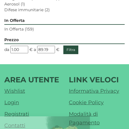
Aerosol
(1)
Difese immunitarie
(2)
In Offerta
In Offerta
(159)
Prezzo
filtra
filtra
da
€
a
€
da
a
AREA UTENTE
LINK VELOCI
Wishlist
Informativa Privacy
Login
Cookie Policy
Registrati
Modalità di
Pagamento
Contatti