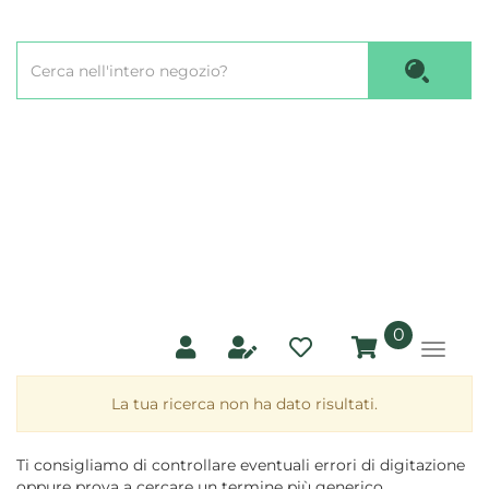
Passa
al
Cerca
contenuto
Cerca P
Prodotto
principale
prodotti
0
inseriti
La tua ricerca non ha dato risultati.
Ti consigliamo di controllare eventuali errori di digitazione
oppure prova a cercare un termine più generico.