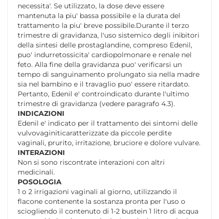
necessita'. Se utilizzato, la dose deve essere
mantenuta la piu' bassa possibile e la durata del
trattamento la piu' breve possibile.Durante il terzo
trimestre di gravidanza, l'uso sistemico degli inibitori
della sintesi delle prostaglandine, compreso Edenil,
puo' indurretossicita' cardiopolmonare e renale nel
feto. Alla fine della gravidanza puo' verificarsi un
tempo di sanguinamento prolungato sia nella madre
sia nel bambino e il travaglio puo' essere ritardato.
Pertanto, Edenil e' controindicato durante l'ultimo
trimestre di gravidanza (vedere paragrafo 4.3).
INDICAZIONI
Edenil e' indicato per il trattamento dei sintomi delle
vulvovaginiticaratterizzate da piccole perdite
vaginali, prurito, irritazione, bruciore e dolore vulvare.
INTERAZIONI
Non si sono riscontrate interazioni con altri
medicinali.
POSOLOGIA
1 o 2 irrigazioni vaginali al giorno, utilizzando il
flacone contenente la sostanza pronta per l'uso o
sciogliendo il contenuto di 1-2 bustein 1 litro di acqua