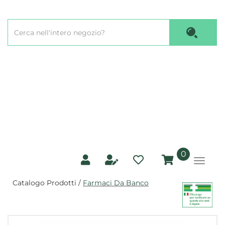
Passa
al
Cerca
contenuto
Cerca P
Prodotto
principale
prodotti
0
inseriti
Catalogo Prodotti /
Farmaci Da Banco