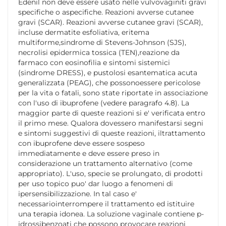
Edenil non deve essere usato nelle vulvovaginiti gravi
specifiche o aspecifiche. Reazioni avverse cutanee
gravi (SCAR). Reazioni avverse cutanee gravi (SCAR),
incluse dermatite esfoliativa, eritema
multiforme,sindrome di Stevens-Johnson (SJS),
necrolisi epidermica tossica (TEN),reazione da
farmaco con eosinofilia e sintomi sistemici
(sindrome DRESS), e pustolosi esantematica acuta
generalizzata (PEAG), che possonoessere pericolose
per la vita o fatali, sono state riportate in associazione
con l'uso di ibuprofene (vedere paragrafo 4.8). La
maggior parte di queste reazioni si e' verificata entro
il primo mese. Qualora dovessero manifestarsi segni
e sintomi suggestivi di queste reazioni, iltrattamento
con ibuprofene deve essere sospeso
immediatamente e deve essere preso in
considerazione un trattamento alternativo (come
appropriato). L'uso, specie se prolungato, di prodotti
per uso topico puo' dar luogo a fenomeni di
ipersensibilizzazione. In tal caso e'
necessariointerrompere il trattamento ed istituire
una terapia idonea. La soluzione vaginale contiene p-
idrossibenzoati che possono provocare reazioni