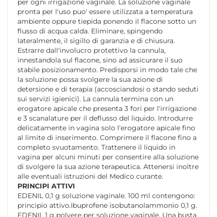
per ogni irrigazione vaginale. La soluzione vaginale
pronta per l'uso puo' essere utilizzata a temperatura
ambiente oppure tiepida ponendo il flacone sotto un
flusso di acqua calda. Eliminare, spingendo
lateralmente, il sigillo di garanzia e di chiusura.
Estrarre dall'involucro protettivo la cannula,
innestandola sul flacone, sino ad assicurare il suo
stabile posizionamento. Predisporsi in modo tale che
la soluzione possa svolgere la sua azione di
detersione e di terapia (accosciandosi o stando seduti
sui servizi igienici). La cannula termina con un
erogatore apicale che presenta 3 fori per l'irrigazione
e 3 scanalature per il deflusso del liquido. Introdurre
delicatamente in vagina solo l'erogatore apicale fino
al limite di inserimento. Comprimere il flacone fino a
completo svuotamento. Trattenere il liquido in
vagina per alcuni minuti per consentire alla soluzione
di svolgere la sua azione terapeutica. Attenersi inoltre
alle eventuali istruzioni del Medico curante.
PRINCIPI ATTIVI
EDENIL 0,1 g soluzione vaginale. 100 ml contengono:
principio attivo.Ibuprofene isobutanolammonio 0,1 g.
EDENIL 1 g polvere per soluzione vaginale. Una busta