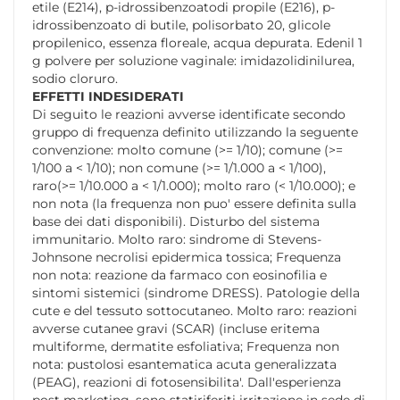
etile (E214), p-idrossibenzoatodi propile (E216), p-
idrossibenzoato di butile, polisorbato 20, glicole
propilenico, essenza floreale, acqua depurata. Edenil 1
g polvere per soluzione vaginale: imidazolidinilurea,
sodio cloruro.
EFFETTI INDESIDERATI
Di seguito le reazioni avverse identificate secondo
gruppo di frequenza definito utilizzando la seguente
convenzione: molto comune (>= 1/10); comune (>=
1/100 a < 1/10); non comune (>= 1/1.000 a < 1/100),
raro(>= 1/10.000 a < 1/1.000); molto raro (< 1/10.000); e
non nota (la frequenza non puo' essere definita sulla
base dei dati disponibili). Disturbo del sistema
immunitario. Molto raro: sindrome di Stevens-
Johnsone necrolisi epidermica tossica; Frequenza
non nota: reazione da farmaco con eosinofilia e
sintomi sistemici (sindrome DRESS). Patologie della
cute e del tessuto sottocutaneo. Molto raro: reazioni
avverse cutanee gravi (SCAR) (incluse eritema
multiforme, dermatite esfoliativa; Frequenza non
nota: pustolosi esantematica acuta generalizzata
(PEAG), reazioni di fotosensibilita'. Dall'esperienza
post marketing, sono statiriferiti irritazione in sede di