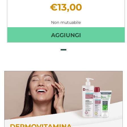
€13,00
Non mutuabile
AGGIUNGI DEC
AGGIUNGI
CREMA
MANI
E
UNGHIE
NUTRIENTE
50ML
AL
CARRELLO