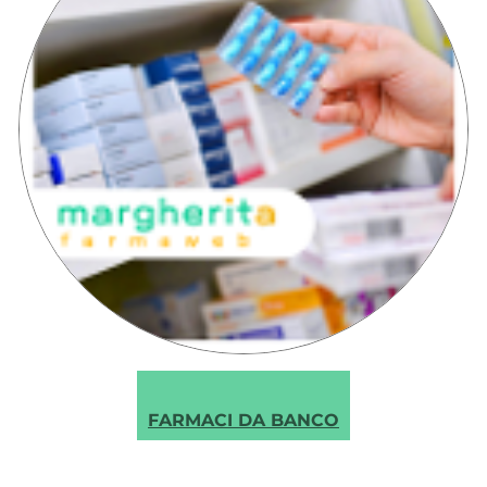
‹
›
FARMACI DA BANCO