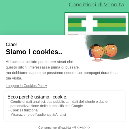
Condizioni di Vendita
Farmacia di Liscate sas - Dr. F. Nobile &
C.
- Via IV Novembre, 22 20060 Liscate (MI)
ordini@margheritafarmaweb.it
Tel.: 029587324
|
| P.Iva:
09697020965 | Numero R.E.A.: mi2107777
Powered by
Prenofa
Web Design
Fulcri srl