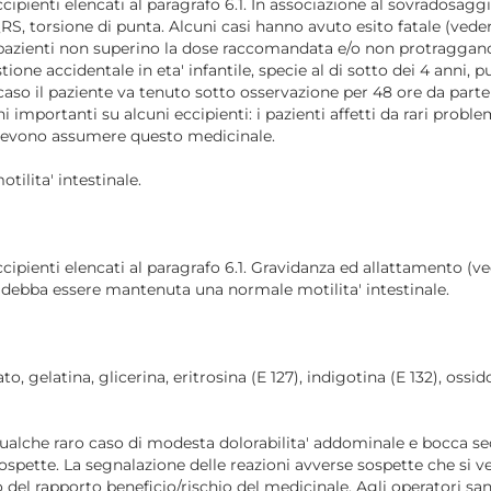
ccipienti elencati al paragrafo 6.1. In associazione al sovradosaggio
S, torsione di punta. Alcuni casi hanno avuto esito fatale (vede
pazienti non superino la dose raccomandata e/o non protraggano la
ione accidentale in eta' infantile, specie al di sotto dei 4 anni,
l caso il paziente va tenuto sotto osservazione per 48 ore da pa
mportanti su alcuni eccipienti: i pazienti affetti da rari problemi 
 devono assumere questo medicinale.
tilita' intestinale.
 eccipienti elencati al paragrafo 6.1. Gravidanza ed allattamento (v
i debba essere mantenuta una normale motilita' intestinale.
elatina, glicerina, eritrosina (E 127), indigotina (E 132), ossido d
qualche raro caso di modesta dolorabilita' addominale e bocca sec
ospette. La segnalazione delle reazioni avverse sospette che si ve
 rapporto beneficio/rischio del medicinale. Agli operatori sanit