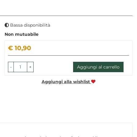
Bassa disponibilità
Non mutuabile
Prezzo
€ 10,90
-
+
Aggiungi al carrello
Aggiungi alla wishlist