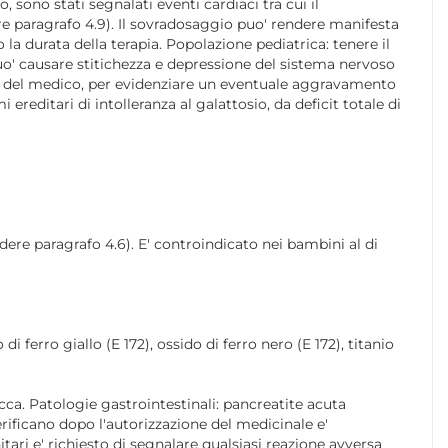
, sono stati segnalati eventi cardiaci tra cui il
re paragrafo 4.9). Il sovradosaggio puo' rendere manifesta
 durata della terapia. Popolazione pediatrica: tenere il
 puo' causare stitichezza e depressione del sistema nervoso
rte del medico, per evidenziare un eventuale aggravamento
ereditari di intolleranza al galattosio, da deficit totale di
edere paragrafo 4.6). E' controindicato nei bambini al di
i ferro giallo (E 172), ossido di ferro nero (E 172), titanio
ca. Patologie gastrointestinali: pancreatite acuta
rificano dopo l'autorizzazione del medicinale e'
ari e' richiesto di segnalare qualsiasi reazione avversa