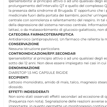
Ipersensibilita' al principio attivo o ad uno qualsiasi degli e
prolungamento dell'intervallo QT e quello del complesso QR
la presenza della sindrome di Brugada. E' opportuno che i 
medicinale fuori della portata dei bambini, poiche' un'ingest
centrale con sonnolenza e rallentamento del respiro. In ta
della depressione del sistema nervoso centrale. Informazioni i
lattasi, o da malassorbimento di glucosio-galattosio, non
CATEGORIA FARMACOTERAPEUTICA
Antidiarroico (antipropulsivo). Un farmaco che rallenta la mo
CONSERVAZIONE
Nessuna istruzione particolare.
CONTROINDICAZIONI/EFF.SECONDAR
Ipersensibilita' al principio attivo o ad uno qualsiasi degli
sotto dei 12 anni. Non deve essere impiegato nei casi in cu
DENOMINAZIONE
DIARSTOP 1,5 MG CAPSULE RIGIDE
ECCIPIENTI
Lattosio monoidrato, amido di mais, talco, magnesio stearato, g
diossido.
EFFETTI INDESIDERATI
Non sono stati osservati effetti secondari ad eccezione di 
(frequenza non nota). Segnalazione delle reazioni avverse s
importante, in quanto permette un monitoraggio continuo del