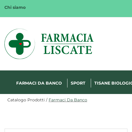
Passa
Chi siamo
al
contenuto
principale
Margherita
FarmaWeb
FARMACI DA BANCO
SPORT
TISANE BIOLOGI
Catalogo Prodotti /
Farmaci Da Banco