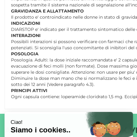
sospetta tramite il sistema nazionale di segnalazione all'in
GRAVIDANZA E ALLATTAMENTO
Il prodotto e' controindicato nelle donne in stato di gravid
INDICAZIONI
DIARSTOP e' indicato per il trattamento sintomatico delle 
INTERAZIONI
Possibili interazioni si possono verificare con farmaci che r
potenziati. Si sconsiglia l'uso concomitante di inibitori del
POSOLOGIA
Posologia. Adulti: la dose iniziale raccomandata e' 2 capsu
evacuazione di feci molli (non formate). Dose massima gior
superare le dosi consigliate. Attenzione: non usare per piu'
Diminuire la dose man mano che si normalizzano le feci e in
sotto dei 12 anni (Vedere paragrafo 4.3).
PRINCIPI ATTIVI
Ogni capsula contiene: loperamide cloridrato 1,5 mg. Eccipie
AREA UTENTE
LINK V