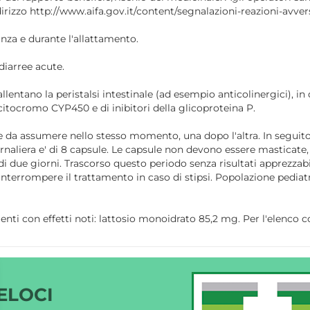
dirizzo http://www.aifa.gov.it/content/segnalazioni-reazioni-avver
anza e durante l'allattamento.
diarree acute.
allentano la peristalsi intestinale (ad esempio anticolinergici), i
 citocromo CYP450 e di inibitori della glicoproteina P.
le da assumere nello stesso momento, una dopo l'altra. In seguit
naliera e' di 8 capsule. Le capsule non devono essere masticate
 di due giorni. Trascorso questo periodo senza risultati apprezzab
terrompere il trattamento in caso di stipsi. Popolazione pediatr
nti con effetti noti: lattosio monoidrato 85,2 mg. Per l'elenco co
ELOCI