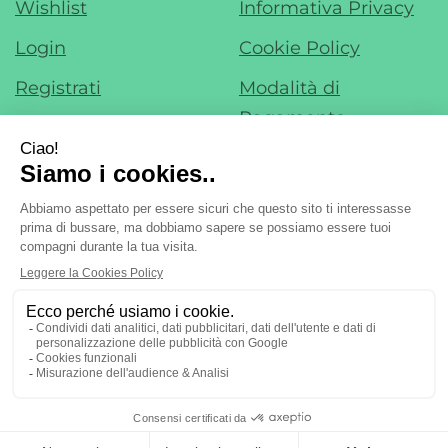
Wishlist
Informativa Privacy
Login
Cookie Policy
Registrati
Modalità di
Pagamento
Contatti
Modalità di
Iscrizione alla
Spedizione e Ritiro
Newsletter
Condizioni di Vendita
Farmacia di Liscate sas - Dr. F. Nobile &
C.
- Via IV Novembre, 22 20060 Liscate (MI)
ordini@margheritafarmaweb.it
Tel.: 029587324
|
| P.Iva:
09697020965 | Numero R.E.A.: mi2107777