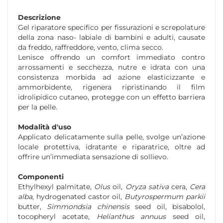
Descrizione
Gel riparatore specifico per fissurazioni e screpolature
della zona naso- labiale di bambini e adulti, causate
da freddo, raffreddore, vento, clima secco.
Lenisce offrendo un comfort immediato contro
arrossamenti e secchezza, nutre e idrata con una
consistenza morbida ad azione elasticizzante e
ammorbidente, rigenera ripristinando il film
idrolipidico cutaneo, protegge con un effetto barriera
per la pelle.
Modalità d'uso
Applicato delicatamente sulla pelle, svolge un’azione
locale protettiva, idratante e riparatrice, oltre ad
offrire un’immediata sensazione di sollievo.
Componenti
Ethylhexyl palmitate,
Olus
oil,
Oryza sativa
cera,
Cera
alba
, hydrogenated castor oil,
Butyrospermum parkii
butter,
Simmondsia chinensis
seed oil, bisabolol,
tocopheryl acetate,
Helianthus annuus
seed oil,