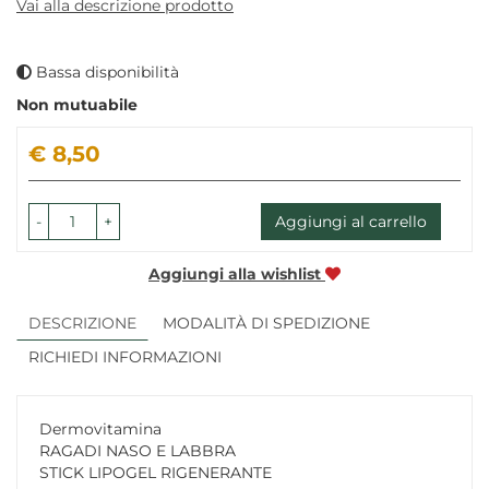
Vai alla descrizione prodotto
Bassa disponibilità
Non mutuabile
Prezzo
€ 8,50
-
+
Aggiungi al carrello
Aggiungi alla wishlist
DESCRIZIONE
MODALITÀ DI SPEDIZIONE
RICHIEDI INFORMAZIONI
Dermovitamina
RAGADI NASO E LABBRA
STICK LIPOGEL RIGENERANTE