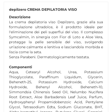
depilzero CREMA DEPILATORIA VISO
Descrizione
La crema depilatoria viso Depilzero, grazie alla sua
formulazione ultradolce, è il prodotto ideale per
l'eliminazione dei peli superflui del viso. Il complesso
Symcalmin, in sinergia con Fior di Loto e Aloe Vera,
protegge la pelle sensibile del viso, svolgendo
un’azione calmante e lenitiva e lasciandola morbida e
liscia come la seta.
Senza Parabeni. Dermatologicamente testata.
Componenti
Aqua, Cetearyl Alcohol, Urea, Potassium
Thioglycolate, Paraffinum Liquidum, Glycerin,
Beheneth-25, Potassium Hydroxide, Calcium
Hydroxide, Behenyl Alcohol, Beheneth-10,
Simmondsia Chinensis Seed Oil, Nelumbo Nucifera
Root Extract, Aloe Barbadensis Leaf Juice, Parfum,
Hydroxyphenyl Propamidobenzoic Acid, Pentylene
Glycol, Tetrasodium Edta, Sodium Gluconate, BHT,