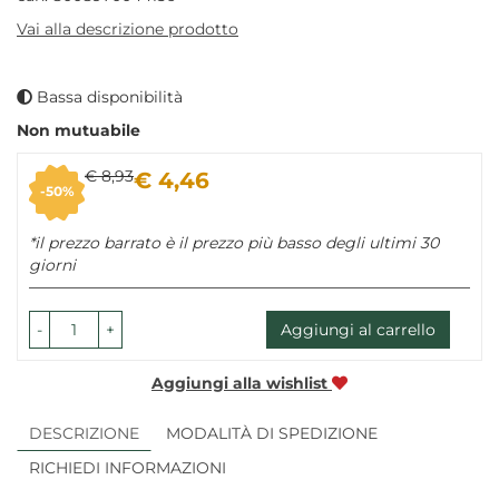
Vai alla descrizione prodotto
Bassa disponibilità
Non mutuabile
Sconto
Prezzo
€ 8,93
€ 4,46
50%
del
scontato
*il prezzo barrato è il prezzo più basso degli ultimi 30
giorni
-
+
Aggiungi al carrello
Aggiungi alla wishlist
DESCRIZIONE
MODALITÀ DI SPEDIZIONE
RICHIEDI INFORMAZIONI