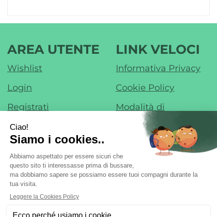
AREA UTENTE
LINK VELOCI
Wishlist
Informativa Privacy
Login
Cookie Policy
Registrati
Modalità di
Pagamento
Contatti
Modalità di
Iscrizione alla
Spedizione e Ritiro
Newsletter
Condizioni di Vendita
Farmacia di Liscate sas - Dr. F. Nobile &