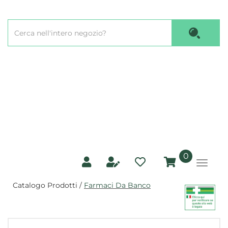
Passa
al
Cerca
contenuto
Cerca P
Prodotto
principale
prodotti
0
inseriti
Catalogo Prodotti /
Farmaci Da Banco