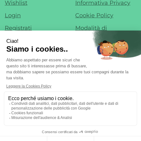
Wishlist
Informativa Privacy
Login
Cookie Policy
Registrati
Modalità di
Pagamento
Contatti
Modalità di
Iscrizione alla
Spedizione e Ritiro
Newsletter
Condizioni di Vendita
Farmacia di Liscate sas - Dr. F. Nobile &
C.
- Via IV Novembre, 22 20060 Liscate (MI)
ordini@margheritafarmaweb.it
Tel.: 029587324
|
| P.Iva:
09697020965 | Numero R.E.A.: mi2107777