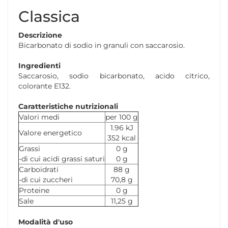
Classica
Descrizione
Bicarbonato di sodio in granuli con saccarosio.
Ingredienti
Saccarosio, sodio bicarbonato, acido citrico,
colorante E132.
Caratteristiche nutrizionali
Valori medi
per 100 g
1.96 kJ
Valore energetico
352 kcal
Grassi
0 g
-di cui acidi grassi saturi
0 g
Carboidrati
88 g
-di cui zuccheri
70,8 g
Proteine
0 g
Sale
11,25 g
Modalità d'uso