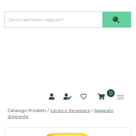
Passa
al
Cerca
contenuto
Cerca P
Prodotto
principale
prodotti
0
inseriti
Catalogo Prodotti /
Salute e Benessere
/
Apparato
digerente