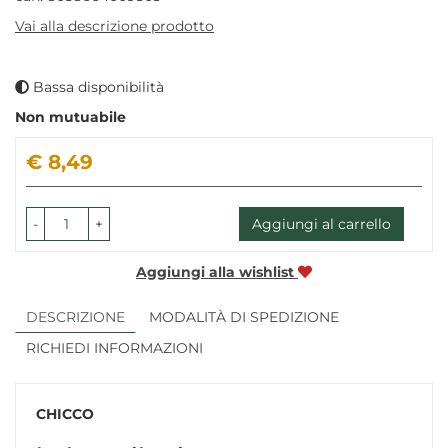
Vai alla descrizione prodotto
Bassa disponibilità
Non mutuabile
Prezzo
€ 8,49
-
+
Aggiungi al carrello
Aggiungi alla wishlist
DESCRIZIONE
MODALITÀ DI SPEDIZIONE
RICHIEDI INFORMAZIONI
CHICCO