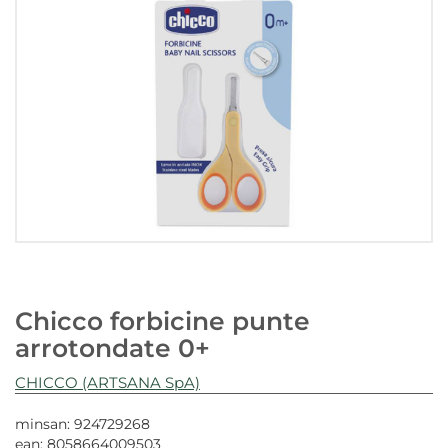
Chicco forbicine punte
arrotondate 0+
CHICCO (ARTSANA SpA)
minsan: 924729268
ean: 8058664009503