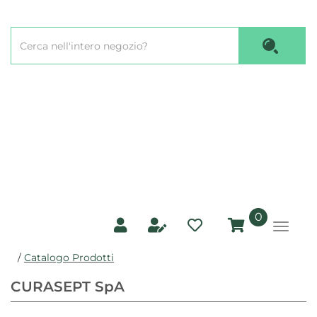
Passa
al
Cerca
contenuto
Cerca P
Prodotto
principale
prodotti
0
inseriti
/
Catalogo Prodotti
CURASEPT SpA