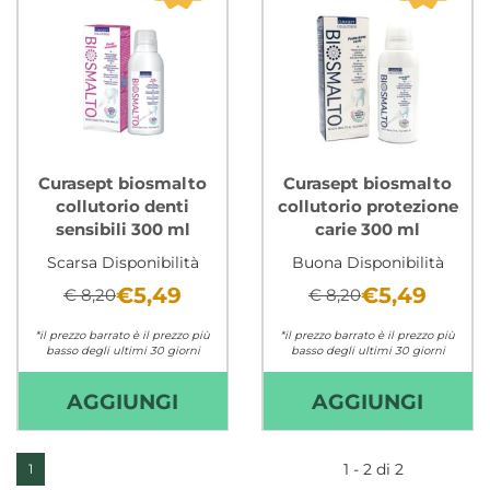
Curasept biosmalto
Curasept biosmalto
collutorio denti
collutorio protezione
sensibili 300 ml
carie 300 ml
Scarsa Disponibilità
Buona Disponibilità
€5,49
€5,49
€ 8,20
€ 8,20
*il prezzo barrato è il prezzo più
*il prezzo barrato è il prezzo più
basso degli ultimi 30 giorni
basso degli ultimi 30 giorni
Non mutuabile
Non mutuabile
AGGIUNGI CURASEPT
AGGI
AGGIUNGI
AGGIUNGI
BIOSMALTO
BIOS
COLLUTORIO
COLL
1 - 2 di 2
1
DENTI
PROT