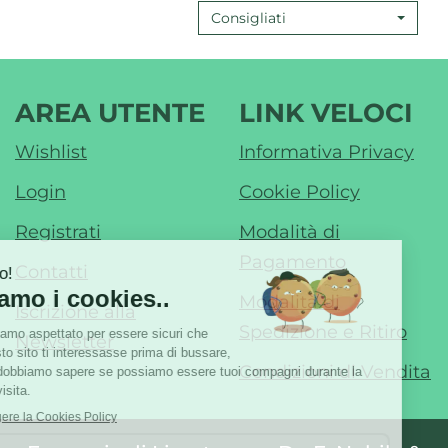
Consigliati
SENSIBILI
CARIE
300
300
ML AL
ML AL
CARRELLO
CARR
AREA UTENTE
LINK VELOCI
Wishlist
Informativa Privacy
Login
Cookie Policy
Registrati
Modalità di
Pagamento
Contatti
Modalità di
Iscrizione alla
Spedizione e Ritiro
Newsletter
Condizioni di Vendita