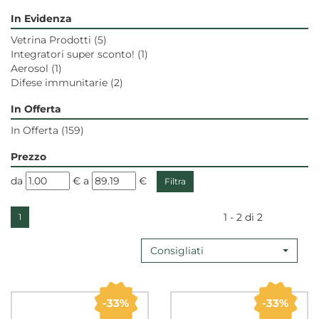
In Evidenza
Vetrina Prodotti
(5)
Integratori super sconto!
(1)
Aerosol
(1)
Difese immunitarie
(2)
In Offerta
In Offerta
(159)
Prezzo
filtra
filtra
da
€
a
€
da
a
1 - 2 di 2
1
Consigliati
33%
33%