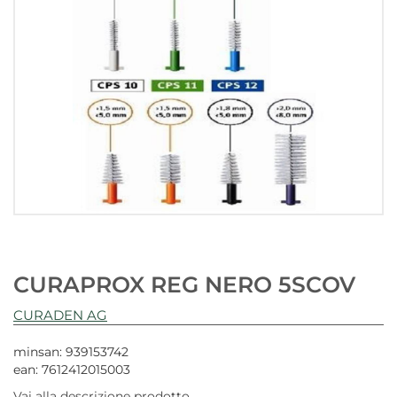
CURAPROX REG NERO 5SCOV
CURADEN AG
minsan: 939153742
ean: 7612412015003
Vai alla descrizione prodotto