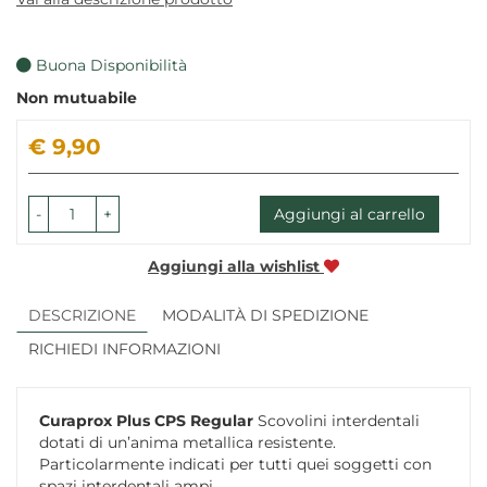
Buona Disponibilità
Non mutuabile
Prezzo
€ 9,90
-
+
Aggiungi al carrello
Aggiungi alla wishlist
DESCRIZIONE
MODALITÀ DI SPEDIZIONE
RICHIEDI INFORMAZIONI
Curaprox Plus CPS Regular
Scovolini interdentali
dotati di un’anima metallica resistente.
Particolarmente indicati per tutti quei soggetti con
spazi interdentali ampi.