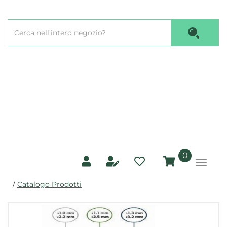
Passa
al
Cerca
contenuto
Cerca P
Prodotto
principale
prodotti
0
inseriti
/
Catalogo Prodotti