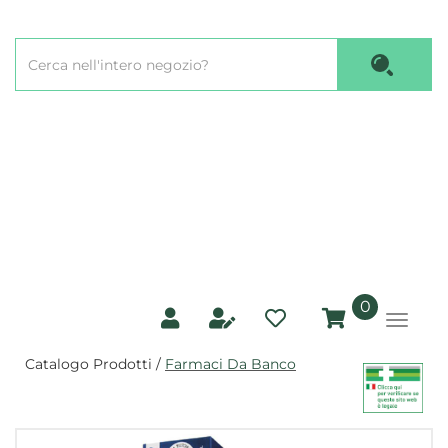
Passa
al
Cerca
contenuto
Cerca P
Prodotto
principale
prodotti
0
inseriti
Catalogo Prodotti /
Farmaci Da Banco