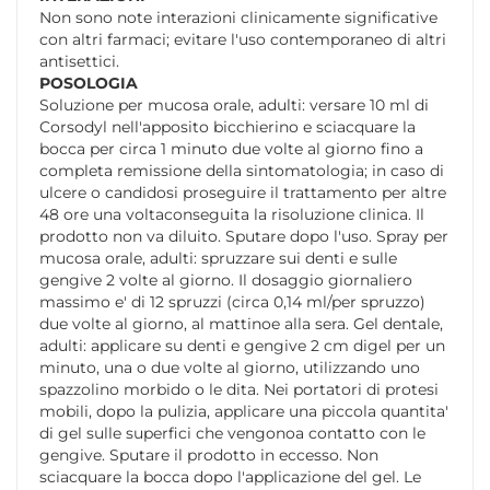
Non sono note interazioni clinicamente significative
con altri farmaci; evitare l'uso contemporaneo di altri
antisettici.
POSOLOGIA
Soluzione per mucosa orale, adulti: versare 10 ml di
Corsodyl nell'apposito bicchierino e sciacquare la
bocca per circa 1 minuto due volte al giorno fino a
completa remissione della sintomatologia; in caso di
ulcere o candidosi proseguire il trattamento per altre
48 ore una voltaconseguita la risoluzione clinica. Il
prodotto non va diluito. Sputare dopo l'uso. Spray per
mucosa orale, adulti: spruzzare sui denti e sulle
gengive 2 volte al giorno. Il dosaggio giornaliero
massimo e' di 12 spruzzi (circa 0,14 ml/per spruzzo)
due volte al giorno, al mattinoe alla sera. Gel dentale,
adulti: applicare su denti e gengive 2 cm digel per un
minuto, una o due volte al giorno, utilizzando uno
spazzolino morbido o le dita. Nei portatori di protesi
mobili, dopo la pulizia, applicare una piccola quantita'
di gel sulle superfici che vengonoa contatto con le
gengive. Sputare il prodotto in eccesso. Non
sciacquare la bocca dopo l'applicazione del gel. Le