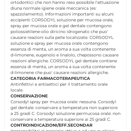
ortodontici che non hanno reso possibile l'attuazione
diuna normale igiene orale meccanica (es:
spazzolamento). Informazioni importanti su alcuni
eccipienti CORSODYL soluzione per mucosa orale,
spray per mucosa orale e gel dentale contengono
poliossietilene-olio diricino idrogenato che puo'
causare reazioni sulla pelle localizzate. CORSODYL
soluzione e spray per mucosa orale contengono
essenza di menta, un aroma a sua volta contenente
d-limonene, eugenolo e linalolo, chepossono causare
reazioni allergiche. CORSODYL gel dentale contiene
essenza di menta, un aroma a sua volta contenente
d-limonene che puo' causare reazioni allergiche.
CATEGORIA FARMACOTERAPEUTICA
Antinfettivi e antisettici per il trattamento orale
locale.
CONSERVAZIONE
Corsodyl spray per mucosa orale: nessuna. Corsodyl
gel dentale: conservare a temperatura non superiore
a 25 gradi C. Corsodyl soluzione permucosa orale: non
conservare a temperatura superiore ai 25 gradi C.
CONTROINDICAZIONI/EFF.SECONDAR
Ipersensibilita' al principio attivo o ad uno qualsiasi