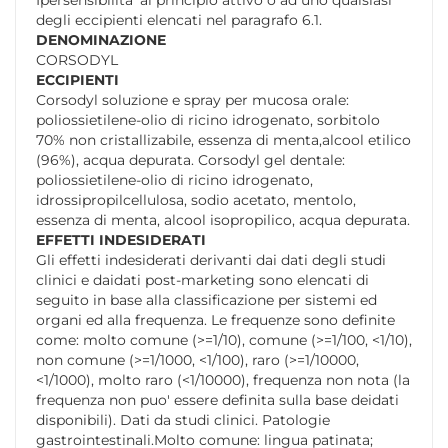
degli eccipienti elencati nel paragrafo 6.1.
DENOMINAZIONE
CORSODYL
ECCIPIENTI
Corsodyl soluzione e spray per mucosa orale:
poliossietilene-olio di ricino idrogenato, sorbitolo
70% non cristallizabile, essenza di menta,alcool etilico
(96%), acqua depurata. Corsodyl gel dentale:
poliossietilene-olio di ricino idrogenato,
idrossipropilcellulosa, sodio acetato, mentolo,
essenza di menta, alcool isopropilico, acqua depurata.
EFFETTI INDESIDERATI
Gli effetti indesiderati derivanti dai dati degli studi
clinici e daidati post-marketing sono elencati di
seguito in base alla classificazione per sistemi ed
organi ed alla frequenza. Le frequenze sono definite
come: molto comune (>=1/10), comune (>=1/100, <1/10),
non comune (>=1/1000, <1/100), raro (>=1/10000,
<1/1000), molto raro (<1/10000), frequenza non nota (la
frequenza non puo' essere definita sulla base deidati
disponibili). Dati da studi clinici. Patologie
gastrointestinali.Molto comune: lingua patinata;