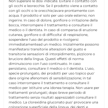
Non superare le dosi indicate. Evitare il contatto con
gli occhi e leorecchie. Se il prodotto viene a contatto
con gli occhi o le orecchie,lavare prontamente con
acqua. Il prodotto e' solo per uso orale esterno; non
ingerire. In caso di dolore, gonfiore o irritazione della
bocca, interrompere il trattamento e consultare il
medico o il dentista. In caso di comparsa di eruzione
cutanea, gonfiore o di difficolta' di respirazione,
sospendere l'uso del prodotto e rivolgersi
immediatamentead un medico. Inizialmente possono
manifestarsi transitorie alterazioni del gusto e
transitorie sensazioni di intorpidimento, pizzicore o
bruciore della lingua. Questi effetti di norma
diminuiscono con l'uso continuato. In caso
persistano, consultare il medico o il dentista. L'uso,
specie prolungato, dei prodotti per uso topico puo'
dare origine afenomeni di sensibilizzazione; in tal
caso interrompere il trattamento e consultare il
medico per istituire una idonea terapia. Non usare per
trattamenti prolungati; dopo breve periodo di
trattamento senza risultati apprezzabili consultare il
medico. La clorexidina gluconato puo' provocare una
colorazione superficiale della lingua, dei denti e