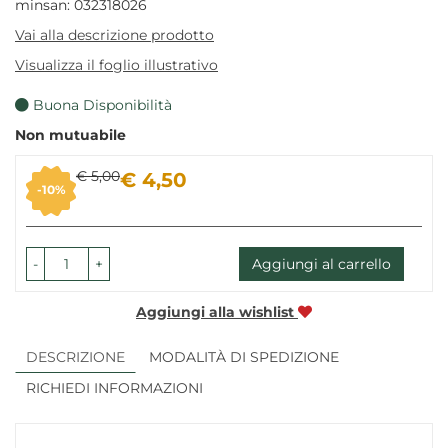
minsan: 032318026
Vai alla descrizione prodotto
Visualizza il foglio illustrativo
Buona Disponibilità
Non mutuabile
Sconto
Prezzo
€ 5,00
€ 4,50
10%
del
scontato
-
+
Aggiungi al carrello
Aggiungi alla wishlist
DESCRIZIONE
MODALITÀ DI SPEDIZIONE
RICHIEDI INFORMAZIONI