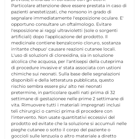
Particolare attenzione deve essere prestata in caso di
pazienti anestetizzati, che nonsono in grado di
segnalare immediatamente l'esposizione oculare. E'
opportuno consultare un oftalmologo. Evitare
l'esposizione ai raggi ultravioletti (sole o sorgenti
artificiali) dopo l'applicazione del prodotto. Il
medicinale contiene benzalconio cloruro, sostanza
irritante chepuo' causare reazioni cutanee locali.
L'uso di soluzioni di clorexidina, sia in soluzione
alcolica che acquosa, per l'antisepsi della cuteprima
di procedure invasive e' stata associata con ustioni
chimiche sui neonati. Sulla base delle segnalazioni
disponibili e della letteratura pubblicata, questo
rischio sembra essere piu' alto nei neonati
pretermine, in particolare quelli nati prima di 32
settimane di gestazionee nelle prime 2 settimane di
vita. Rimuovere tutti i materiali impregnati inclusi
teli chirurgici o camici prima di procedere con
l'intervento. Non usate quantitativi eccessivi del
prodotto ed evitate che la soluzione si accumuli nelle
pieghe cutanee o sotto il corpo del paziente o
goccioli sulle lenzuola o altro materiale a diretto