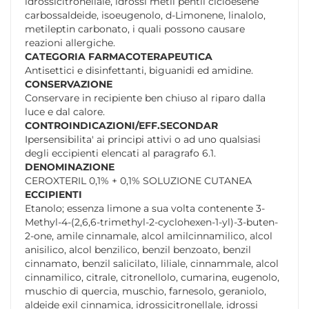
idrossicitronellale, idrossi metil pentil cicloesene
carbossaldeide, isoeugenolo, d-Limonene, linalolo,
metileptin carbonato, i quali possono causare
reazioni allergiche.
CATEGORIA FARMACOTERAPEUTICA
Antisettici e disinfettanti, biguanidi ed amidine.
CONSERVAZIONE
Conservare in recipiente ben chiuso al riparo dalla
luce e dal calore.
CONTROINDICAZIONI/EFF.SECONDAR
Ipersensibilita' ai principi attivi o ad uno qualsiasi
degli eccipienti elencati al paragrafo 6.1.
DENOMINAZIONE
CEROXTERIL 0,1% + 0,1% SOLUZIONE CUTANEA
ECCIPIENTI
Etanolo; essenza limone a sua volta contenente 3-
Methyl-4-(2,6,6-trimethyl-2-cyclohexen-1-yl)-3-buten-
2-one, amile cinnamale, alcol amilcinnamilico, alcol
anisilico, alcol benzilico, benzil benzoato, benzil
cinnamato, benzil salicilato, liliale, cinnammale, alcol
cinnamilico, citrale, citronellolo, cumarina, eugenolo,
muschio di quercia, muschio, farnesolo, geraniolo,
aldeide exil cinnamica, idrossicitronellale, idrossi