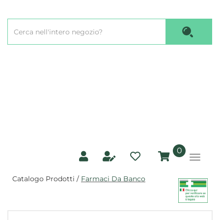
Passa
al
Cerca
contenuto
Cerca P
Prodotto
principale
prodotti
0
inseriti
Catalogo Prodotti /
Farmaci Da Banco