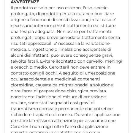
AVVERTENZE
Il prodotto e' solo per uso esterno; l'uso, specie
prolungato, di prodotti per uso cutaneo puo' dare
origine a fenomeni di sensibilzzazione;in tal caso e'
necessario interrompere il trattamento ed istituire
una terapia adeguata. Non usare per trattamenti
prolungati; dopo breve periodo di trattamento senza
risultati apprezzabili e' necessaria la valutazione
medica. L'ingestione o l'inalazione accidentale di
alcuni disinfettanti puo' avere conseguenze gravi,
talvolta fatali. Evitare ilcontatto con cervello, meningi
e orecchio medio. Ceroxteril non deve entrare in
contatto con gli occhi. A seguito di un'esposizione
oculareaccidentale a medicinali contenenti
clorexidina, causata da migrazionedella soluzione
oltre l'area di preparazione chirurgica prevista
nonostante l'adozione di misure di protezione
oculare, sono stati segnalati casi gravi di
traumatismo corneale permanente che potrebbe
richiedere trapianto di cornea. Durante l'applicazione
prestare la massima attenzione per assicurarsi che
Ceroxteril non migri oltre l'area di applicazione
prevista, entrando in contatto con gli occhi.