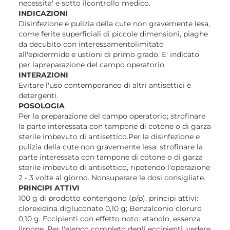
necessita' e sotto ilcontrollo medico.
INDICAZIONI
Disinfezione e pulizia della cute non gravemente lesa,
come ferite superficiali di piccole dimensioni, piaghe
da decubito con interessamentolimitato
all'epidermide e ustioni di primo grado. E' indicato
per lapreparazione del campo operatorio.
INTERAZIONI
Evitare l'uso contemporaneo di altri antisettici e
detergenti.
POSOLOGIA
Per la preparazione del campo operatorio; strofinare
la parte interessata con tampone di cotone o di garza
sterile imbevuto di antisettico.Per la disinfezione e
pulizia della cute non gravemente lesa: strofinare la
parte interessata con tampone di cotone o di garza
sterile imbevuto di antisettico, ripetendo l'operazione
2 - 3 volte al giorno. Nonsuperare le dosi consigliate.
PRINCIPI ATTIVI
100 g di prodotto contengono (p/p), principi attivi:
clorexidina digluconato 0,10 g; Benzalconio cloruro
0,10 g. Eccipienti con effetto noto: etanolo, essenza
limone. Per l'elenco completo degli eccipienti, vedere