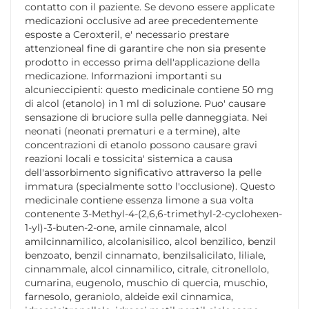
contatto con il paziente. Se devono essere applicate
medicazioni occlusive ad aree precedentemente
esposte a Ceroxteril, e' necessario prestare
attenzioneal fine di garantire che non sia presente
prodotto in eccesso prima dell'applicazione della
medicazione. Informazioni importanti su
alcunieccipienti: questo medicinale contiene 50 mg
di alcol (etanolo) in 1 ml di soluzione. Puo' causare
sensazione di bruciore sulla pelle danneggiata. Nei
neonati (neonati prematuri e a termine), alte
concentrazioni di etanolo possono causare gravi
reazioni locali e tossicita' sistemica a causa
dell'assorbimento significativo attraverso la pelle
immatura (specialmente sotto l'occlusione). Questo
medicinale contiene essenza limone a sua volta
contenente 3-Methyl-4-(2,6,6-trimethyl-2-cyclohexen-
1-yl)-3-buten-2-one, amile cinnamale, alcol
amilcinnamilico, alcolanisilico, alcol benzilico, benzil
benzoato, benzil cinnamato, benzilsalicilato, liliale,
cinnammale, alcol cinnamilico, citrale, citronellolo,
cumarina, eugenolo, muschio di quercia, muschio,
farnesolo, geraniolo, aldeide exil cinnamica,