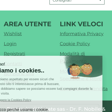
Consigliati
200
KALE
ML AL
125
CARRELLO
ML AL
CARR
AREA UTENTE
LINK VELOCI
Wishlist
Informativa Privacy
Login
Cookie Policy
Registrati
Modalità di
Pagamento
Contatti
Modalità di
Iscrizione alla
Spedizione e Ritiro
Newsletter
Condizioni di Vendita
Farmacia di Liscate sas - Dr. F. Nobile &