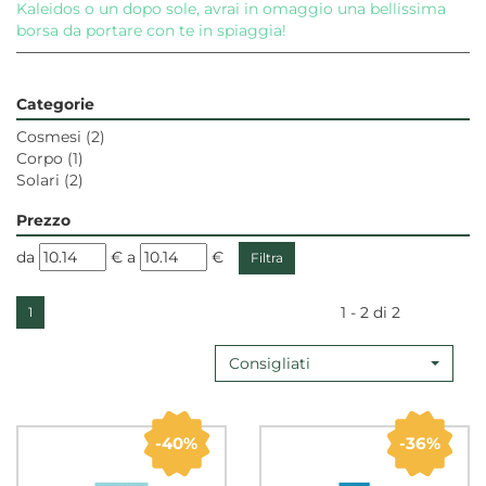
Kaleidos o un dopo sole, avrai in omaggio una bellissima
borsa da portare con te in spiaggia!
Categorie
Cosmesi
(2)
Corpo
(1)
Solari
(2)
Prezzo
filtra
filtra
da
€
a
€
da
a
1 - 2 di 2
1
Consigliati
40%
36%