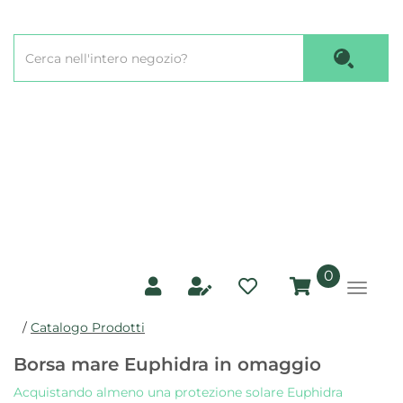
Passa
al
Cerca
contenuto
Cerca P
Prodotto
principale
prodotti
0
inseriti
/
Catalogo Prodotti
Borsa mare Euphidra in omaggio
Acquistando almeno una protezione solare Euphidra