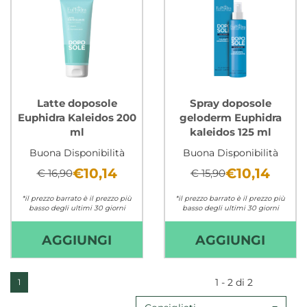
Latte doposole
Spray doposole
Euphidra Kaleidos 200
geloderm Euphidra
ml
kaleidos 125 ml
Buona Disponibilità
Buona Disponibilità
€10,14
€10,14
€ 16,90
€ 15,90
*il prezzo barrato è il prezzo più
*il prezzo barrato è il prezzo più
basso degli ultimi 30 giorni
basso degli ultimi 30 giorni
Non mutuabile
Non mutuabile
AGGIUNGI LATTE
AGGIU
AGGIUNGI
AGGIUNGI
DOPOSOLE
DOPO
EUPHIDRA
GELO
1 - 2 di 2
1
KALEIDOS
EUPH