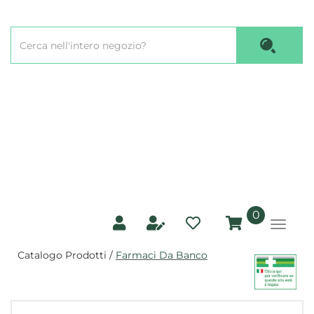
Passa
al
Cerca
contenuto
Cerca P
Prodotto
principale
prodotti
0
inseriti
Catalogo Prodotti /
Farmaci Da Banco