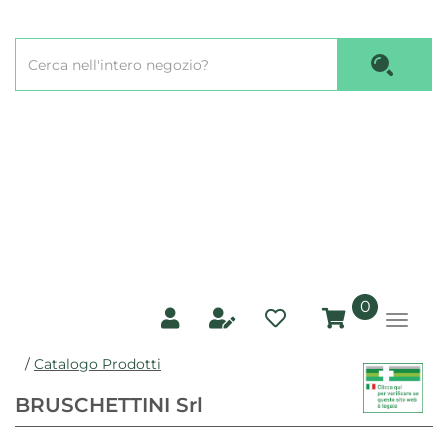
Passa
al
Cerca
contenuto
Cerca P
Prodotto
principale
prodotti
0
inseriti
/
Catalogo Prodotti
BRUSCHETTINI Srl