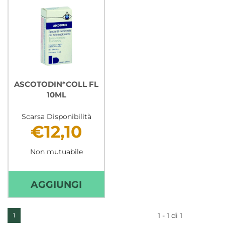
ASCOTODIN*COLL FL
10ML
Scarsa Disponibilità
€12,10
Non mutuabile
AGGIUNGI ASCOTODIN*COLL
AGGIUNGI
FL
10ML AL
1 - 1 di 1
1
CARRELLO