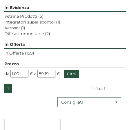
In Evidenza
Vetrina Prodotti
(5)
Integratori super sconto!
(1)
Aerosol
(1)
Difese immunitarie
(2)
In Offerta
In Offerta
(159)
Prezzo
filtra
filtra
da
€
a
€
da
a
1 - 1 di 1
1
Consigliati