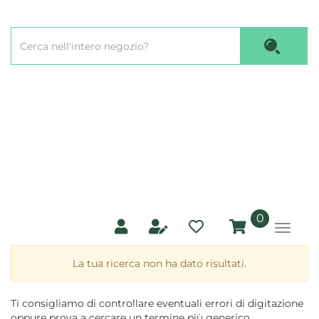
Passa
al
Cerca
contenuto
Cerca P
Prodotto
principale
prodotti
0
inseriti
La tua ricerca non ha dato risultati.
Ti consigliamo di controllare eventuali errori di digitazione
oppure prova a cercare un termine più generico.