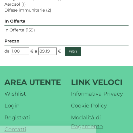
Aerosol
(1)
Difese immunitarie
(2)
In Offerta
In Offerta
(159)
Prezzo
filtra
filtra
da
€
a
€
da
a
AREA UTENTE
LINK VELOCI
Wishlist
Informativa Privacy
Login
Cookie Policy
Registrati
Modalità di
Pagamento
Contatti