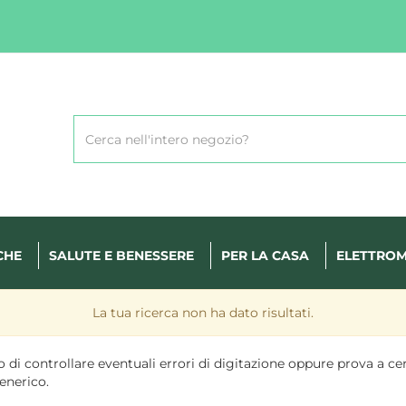
Cerca
Prodotto
CHE
SALUTE E BENESSERE
PER LA CASA
ELETTROM
La tua ricerca non ha dato risultati.
 di controllare eventuali errori di digitazione oppure prova a ce
enerico.