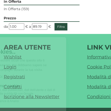
In Offerta
In Offerta
(159)
Prezzo
filtra
filtra
da
€
a
€
da
a
AREA UTENTE
LINK V
Wishlist
Informativ
Login
Cookie Pol
Registrati
Modalità 
Contatti
Modalità d
Iscrizione alla Newsletter
Condizioni