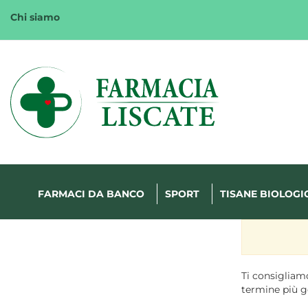
Passa
Chi siamo
al
contenuto
principale
Margherita
FarmaWeb
FARMACI DA BANCO
SPORT
TISANE BIOLOGI
Ti consigliamo
termine più g