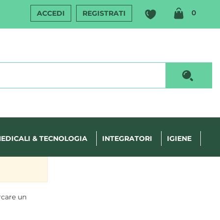
ARTIC
0
ACCEDI
REGISTRATI
INSERI
Cerca P
EDICALI & TECNOLOGIA
INTEGRATORI
IGIENE
rcare un