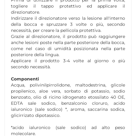
Prima di utilizzare il prodotto per la prima volta,
togliere il tappo protettivo ed applicare il
direzionatore.
Indirizzare il direzionatore verso la lesione all'interno
della bocca e spruzzare 3 volte o più, secondo
necessità, per creare la pellicola protettiva.
Grazie al direzionatore, il prodotto può raggiungere
anche lesioni poste nella parte posteriore della bocca,
come nel caso di umidità posizionata nella parte
posteriore della lingua.
Applicare il prodotto 3-4 volte al giorno o più
secondo necessità.
Componenti
Acqua, polivinilpirrolidone, maltodestrina, glicole
propilenico, aloe vera, sorbato di potassio, sodio
benzoato, olio di ricino idrogenato etossilato 40 OE,
EDTA sale sodico, benzalconio cloruro, acido
ialuronico (sale sodico) *, aroma, saccarina sodica,
glicirrizato dipotassico.
*acido ialuronico (sale sodico) ad alto peso
molecolare.