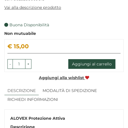
Vai alla descrizione prodotto
Buona Disponibilità
Non mutuabile
Prezzo
€ 15,00
-
+
Aggiungi al carrello
Aggiungi alla wishlist
DESCRIZIONE
MODALITÀ DI SPEDIZIONE
RICHIEDI INFORMAZIONI
ALOVEX Protezione Attiva
Descrizione