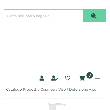
Passa
al
Cerca
contenuto
Cerca P
Prodotto
principale
prodotti
0
inseriti
Catalogo Prodotti /
Cosmesi
/
Viso
/
Detersione Viso