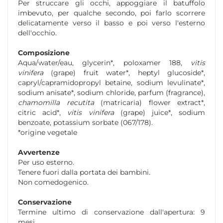
Per struccare gli occhi, appoggiare il batuffolo
imbevuto, per qualche secondo, poi farlo scorrere
delicatamente verso il basso e poi verso l'esterno
dell'occhio.
Composizione
Aqua/water/eau, glycerin*, poloxamer 188,
vitis
vinifera
(grape) fruit water*, heptyl glucoside*,
capryl/capramidopropyl betaine, sodium levulinate*,
sodium anisate*, sodium chloride, parfum (fragrance),
chamomilla recutita
(matricaria) flower extract*,
citric acid*,
vitis vinifera
(grape) juice*, sodium
benzoate, potassium sorbate (067/178).
*origine vegetale
Avvertenze
Per uso esterno.
Tenere fuori dalla portata dei bambini.
Non comedogenico.
Conservazione
Termine ultimo di conservazione dall'apertura: 9
mesi.