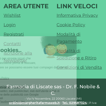
AREA UTENTE
LINK VELOCI
Wishlist
Informativa Privacy
Login
Cookie Policy
Registrati
Modalità di
Pagamento
Contatti
Modalità di
Iscrizione alla
Spedizione e Ritiro
Newsletter
Condizioni di Vendita
Farmacia di Liscate sas - Dr. F. Nobile &
C.
- Via IV Novembre, 22 20060 Liscate (MI)
ordini@margheritafarmaweb.it
Tel.: 029587324
|
| P.Iva: