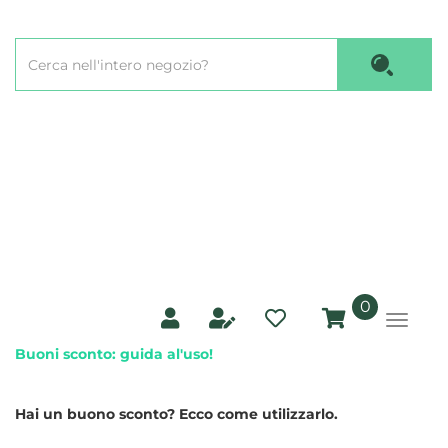
Passa
al
Cerca
contenuto
Cerca P
Prodotto
principale
prodotti
0
inseriti
Buoni sconto: guida al'uso!
Hai un buono sconto? Ecco come utilizzarlo.