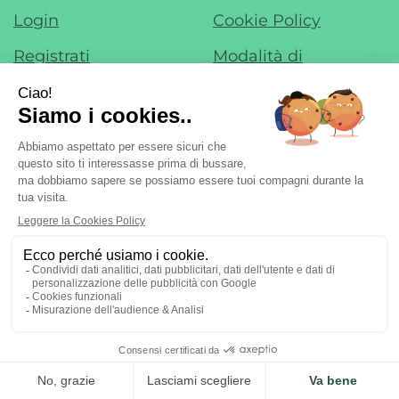
Login
Cookie Policy
Registrati
Modalità di
Pagamento
Contatti
Modalità di
Iscrizione alla
Spedizione e Ritiro
Newsletter
Condizioni di Vendita
Farmacia di Liscate sas - Dr. F. Nobile &
C.
- Via IV Novembre, 22 20060 Liscate (MI)
ordini@margheritafarmaweb.it
Tel.: 029587324
|
| P.Iva:
09697020965 | Numero R.E.A.: mi2107777
Powered by
Prenofa
Web Design
Fulcri srl