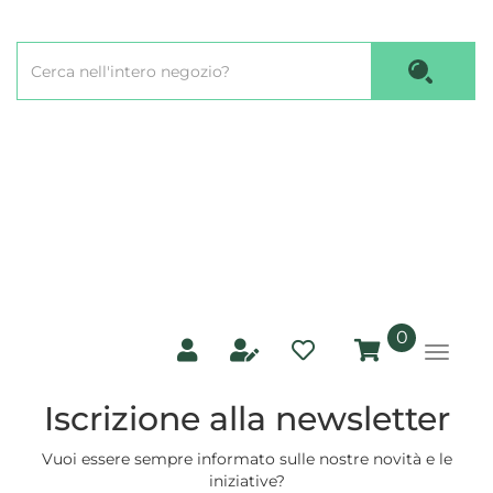
Passa
al
Cerca
contenuto
Cerca P
Prodotto
principale
prodotti
0
inseriti
Iscrizione alla newsletter
Vuoi essere sempre informato sulle nostre novità e le
iniziative?